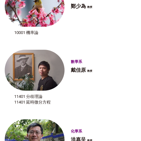
鄭少為
教授
10001 機率論
數學系
戴佳原
教授
11401 分歧理論
11401 延時微分方程
化學系
洪嘉呈
教授