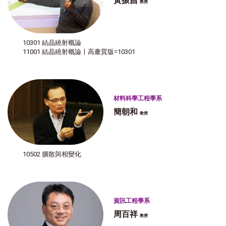
黃振昌
教授
10301 結晶繞射概論
11001 結晶繞射概論〡高畫質版=10301
材料科學工程學系
簡朝和
教授
10502 擴散與相變化
資訊工程學系
周百祥
教授