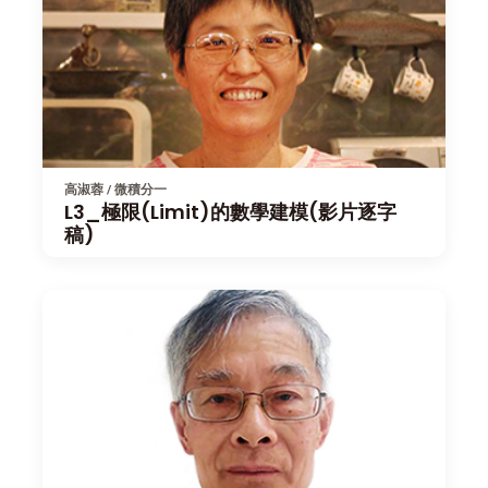
高淑蓉 / 微積分一
L3_極限(Limit)的數學建模(影片逐字
稿)