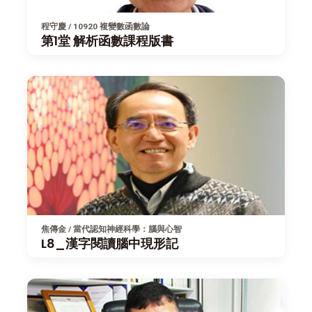
程守慶 / 10920 複變數函數論
第1堂 解析函數課程版書
焦傳金 / 當代認知神經科學：腦與心智
L8_漢字閱讀腦中現形記