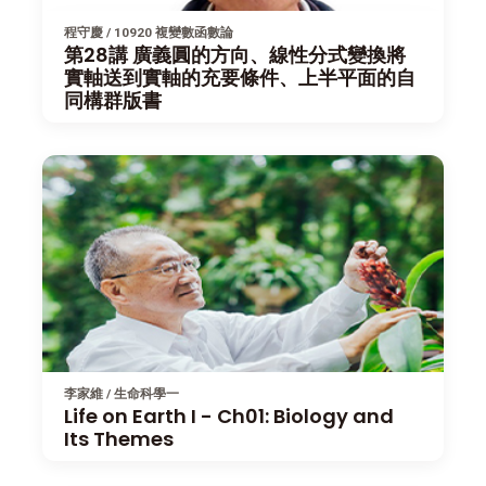
程守慶 / 10920 複變數函數論
第28講 廣義圓的方向、線性分式變換將
實軸送到實軸的充要條件、上半平面的自
同構群版書
李家維 / 生命科學一
Life on Earth I - Ch01: Biology and
Its Themes