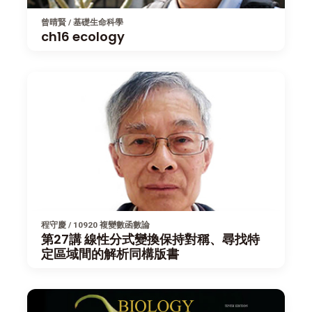
曾晴賢 / 基礎生命科學
ch16 ecology
程守慶 / 10920 複變數函數論
第27講 線性分式變換保持對稱、尋找特
定區域間的解析同構版書