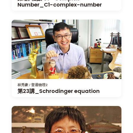
Number_C1-complex-number
林秀豪 / 普通物理2
第23講_Schrodinger equation