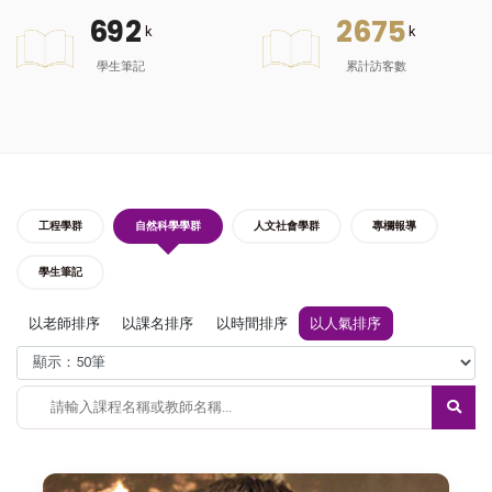
6
9
2
2
6
7
5
k
k
學生筆記
累計訪客數
工程學群
自然科學學群
人文社會學群
專欄報導
學生筆記
以老師排序
以課名排序
以時間排序
以人氣排序