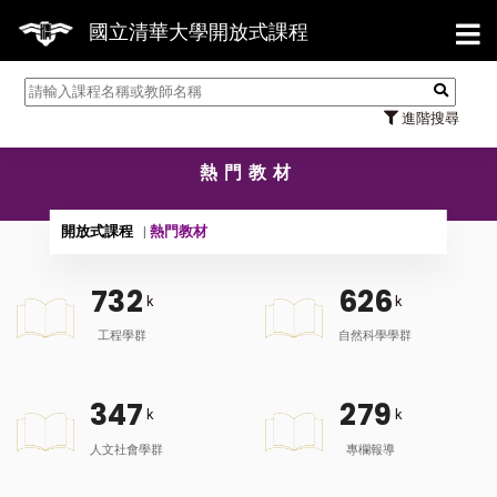
【7/31】
國立清華大學開放式課程
進階搜尋
熱門教材
開放式課程
熱門教材
7
3
2
6
2
6
k
k
工程學群
自然科學學群
3
4
7
2
7
9
k
k
人文社會學群
專欄報導