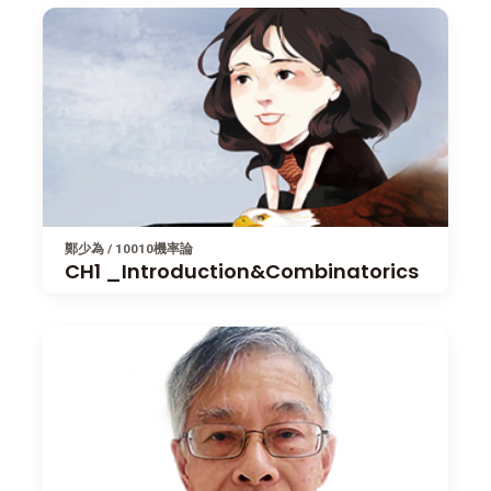
鄭少為 / 10010機率論
CH1 _Introduction&Combinatorics