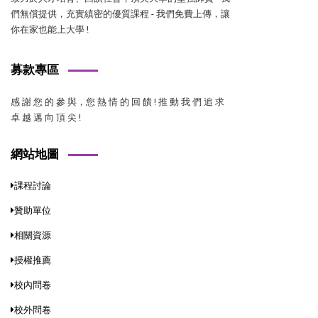
們無償提供，充實縝密的優質課程 - 我們免費上傳，讓
你在家也能上大學 !
募款專區
感 謝 您 的 參 與，您 熱 情 的 回 饋 ! 推 動 我 們 追 求
卓 越 邁 向 頂 尖 !
網站地圖
課程討論
贊助單位
相關資源
授權推薦
校內問卷
校外問卷