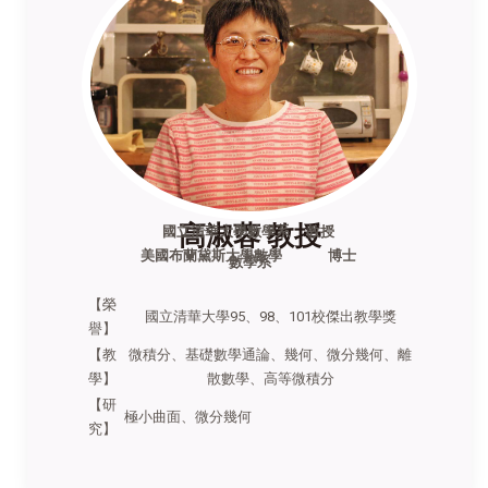
高淑蓉 教授
國立清華大學數學系 教授
美國布蘭黛斯大學數學 博士
數學系
【榮
國立清華大學95、98、101校傑出教學獎
譽】
【教
微積分、基礎數學通論、幾何、微分幾何、離
學】
散數學、高等微積分
【研
極小曲面、微分幾何
究】