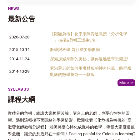
NEWS
最新公告
【限額急徵】化學系陳貴通教授「分析化學
2026-07-28
一」拍攝&剪輯工讀生3名 !
2015-10-14
數學與科學-為什麼要學數學！
2014-11-24
探索加減乘除的奧秘，讓你遠離數學恐懼症!
看淑蓉老師如何用魔杖般的神奇粉筆，將群魔
2014-10-29
亂舞的數學符號一一馴服!
More
SYLLABUS
課程大綱
微積分的危機，總讓大家愁眉苦臉，講台上的老師，也憂心忡忡的回
望。遇到這種摸不著頭緒的學習情形，歡迎收看【化危機為轉機的: 高
淑蓉老師微積分課程】 老師將憂心轉化成嚴格的教學，帶領大家度過數
學危機！讓您的愁眉只在一瞬間！
Feeling painful for Calculus learning?