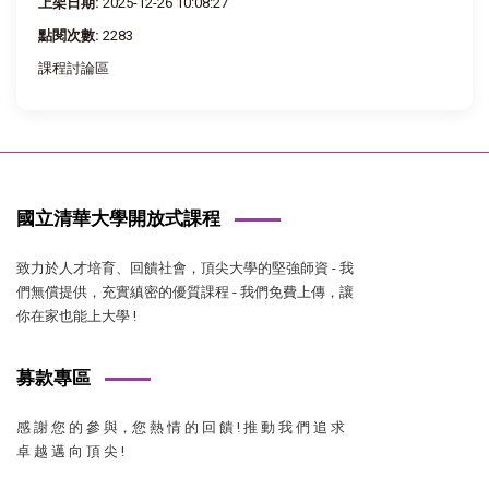
上架日期:
2025-12-26 10:08:27
點閱次數:
2283
課程討論區
國立清華大學開放式課程
致力於人才培育、回饋社會，頂尖大學的堅強師資 - 我
們無償提供，充實縝密的優質課程 - 我們免費上傳，讓
你在家也能上大學 !
募款專區
感 謝 您 的 參 與，您 熱 情 的 回 饋 ! 推 動 我 們 追 求
卓 越 邁 向 頂 尖 !