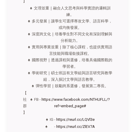
】
♠ 文理並重
｜
融合人文思考與科學實證的邏輯訓
練。
♠ 多元發展
｜
讓學生可選擇專攻文學、語言科學，
或均衡發展。
♠ 深度跨文化
｜
培養學生對不同文化有深刻理解與
分析能力。
♠ 實用與專業並重
｜
除了核心課程，也提供實用語
言技能與職場銜接課程。
♠ 國際視野
｜
透過課程與選修，培養具備國際觀的
學習者。
♠ 學術研究
｜
碩士班設有文學組與語言研究與教學
組，深入探討文學與語言教學。
♠ 彈性學習
｜
鼓勵跨系選修，發展第二專長。
【
社
♠ FB -
https://www.facebook.com/NTHUFLL/?
群
ref=embed_page#
】
♠ IG -
https://reurl.cc/LQVl3e
♠
YT
-
https://reurl.cc/ZlEV7A