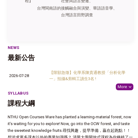
程】
社會與語言變遷、
台灣閩南語的接觸融合與演變、華語語音學、
台灣語言田野調查
NEWS
最新公告
【限額急徵】化學系陳貴通教授「分析化學
2026-07-28
一」拍攝&剪輯工讀生3名 !
More
SYLLABUS
課程大綱
NTHU Open Courses Ware has planted a learning-material forest, now
it’s waiting for you to explore! Now, go into the OCW forest, and taste
the sweetest knowledge fruits.尋找興趣，提早準備，贏在起跑點！！
想追求更多課本以外的專業知識嗎？ 清華大學開放式課程為你種植了一