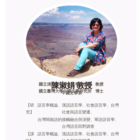
陳淑娟 教授
國立清華大學華文文學研究所 教授
國立臺灣大學中國文學研究所 博士
中國文學系
【研
語言學概論、漢語語言學、社會語言學、台灣
究】
社會與語言變遷、
台灣閩南語的接觸融合與演變、華語語音學、
台灣語言田野調查
【課
語言學概論、漢語語言學、社會語言學、台灣