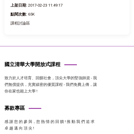
上架日期:
2017-02-23 11:49:17
點閱次數:
65K
課程討論區
國立清華大學開放式課程
致力於人才培育、回饋社會，頂尖大學的堅強師資 - 我
們無償提供，充實縝密的優質課程 - 我們免費上傳，讓
你在家也能上大學 !
募款專區
感 謝 您 的 參 與，您 熱 情 的 回 饋 ! 推 動 我 們 追 求
卓 越 邁 向 頂 尖 !