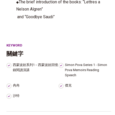
The brief introduction of the books: “Lettres a
◆
Nelson Algren”
and “Goodbye Saudi”
KEYWORD
關鍵字
西蒙波娃系列1－西蒙波娃回憶
Simon Pova Series 1 - Simon
錄閱讀演講
Pova Memoirs Reading
Speech
冉冉
傑克
沙特