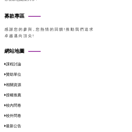
募款專區
感 謝 您 的 參 與，您 熱 情 的 回 饋 ! 推 動 我 們 追 求
卓 越 邁 向 頂 尖 !
網站地圖
課程討論
贊助單位
相關資源
授權推薦
校內問卷
校外問卷
最新公告