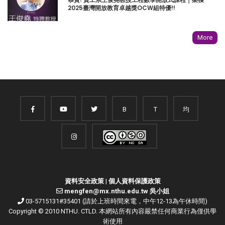
恭賀! 資工系王俊堯教授工程數學開放式課程｜榮獲
2025臺灣開放教育卓越獎OCW組特優!!
More
B
T
均
資料安全政策
|
個人資料保護政策
mengfen@mx.nthu.edu.tw 吳小姐
03-5715131#35401 (請於上班時間來電，中午12-13為午休時間)
Copyright © 2010 NTHU. CTLD. 本網站所有內容嚴禁任何商業行為僅供學
術使用