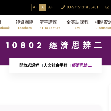
A-
A
A+
03-5715131#35401
材
師資團隊
清華講座
全英語課程
相關資
xtbook
Teachers
NTHU Lecture
EMI
Discussio
10802 經濟思辨二
開放式課程
人文社會學群
經濟思辨二