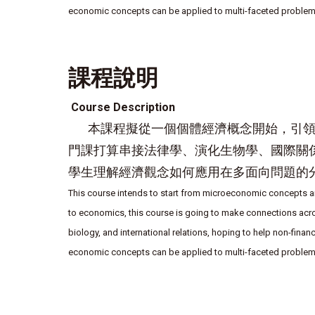
economic concepts can be applied to multi-faceted problem 
課程說明
Course Description
本課程擬從一個個體經濟概念開始，引領
門課打算串接法律學、演化生物學、國際關
學生理解經濟觀念如何應用在多面向問題的
This course intends to start from microeconomic concepts and 
to economics, this course is going to make connections acros
biology, and international relations, hoping to help non-fi
economic concepts can be applied to multi-faceted problem 