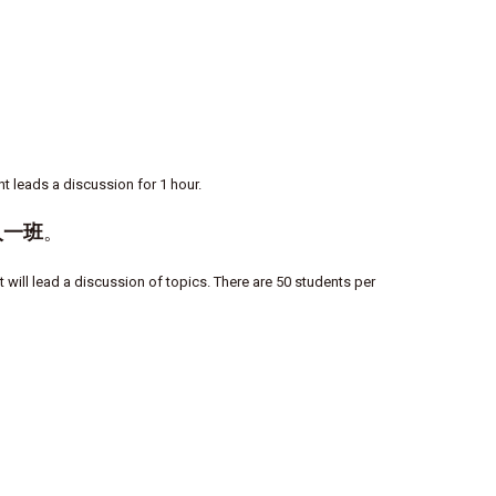
t leads a discussion for 1 hour.
人一班
。
will lead a discussion of topics. There are 50 students per