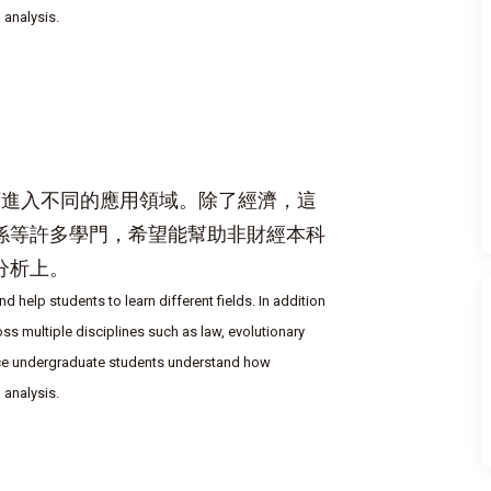
analysis.
進入不同的應用領域。除了經濟，這
係等許多學門，希望能幫助非財經本科
分析上。
help students to learn different fields. In addition
s multiple disciplines such as law, evolutionary
nance undergraduate students understand how
analysis.