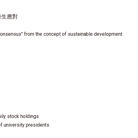
衍生應對
 Consensus" from the concept of sustainable development
ly stock holdings
of university presidents