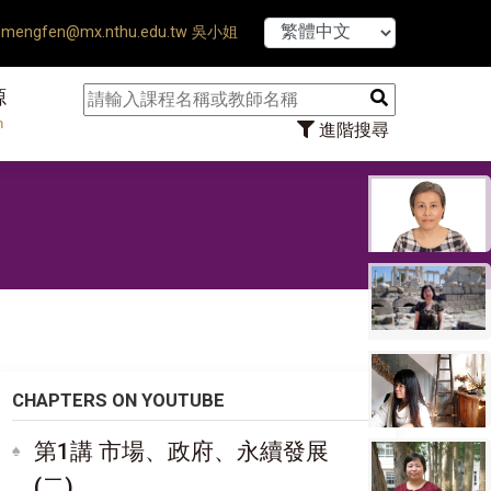
【7/31】114學年
mengfen@mx.nthu.edu.tw 吳小姐
源
n
進階搜尋
CHAPTERS ON YOUTUBE
第1講 市場、政府、永續發展
(二)