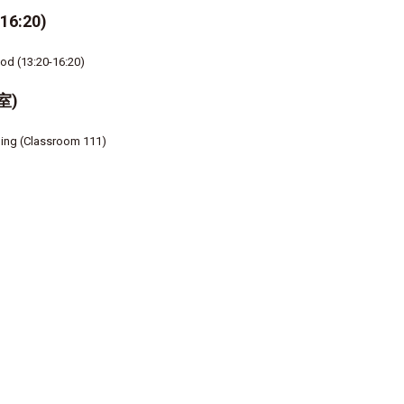
6:20)
iod (13:20-16:20)
室)
ding (Classroom 111)