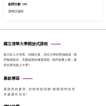
點閱次數:
68K
課程討論區
國立清華大學開放式課程
致力於人才培育、回饋社會，頂尖大學的堅強師資 - 我
們無償提供，充實縝密的優質課程 - 我們免費上傳，讓
你在家也能上大學 !
募款專區
感 謝 您 的 參 與，您 熱 情 的 回 饋 ! 推 動 我 們 追 求
卓 越 邁 向 頂 尖 !