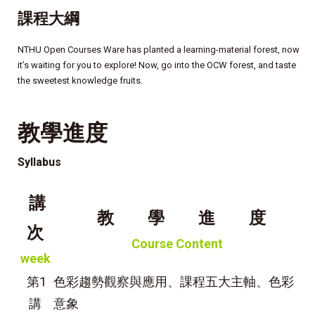
課程大綱
NTHU Open Courses Ware has planted a learning-material forest, now
it’s waiting for you to explore! Now, go into the OCW forest, and taste
the sweetest knowledge fruits.
教學進度
Syllabus
講
教 學 進 度
次
Course Content
week
第1
色彩趨勢觀察與應用、課程五大主軸、色彩
講
意象