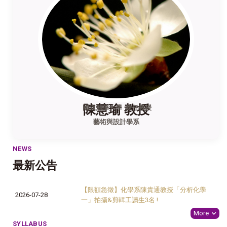
陳慧瑜 教授
國立清華大學 兼任教授
藝術與設計學系
NEWS
最新公告
【限額急徵】化學系陳貴通教授「分析化學
2026-07-28
一」拍攝&剪輯工讀生3名 !
More
SYLLABUS