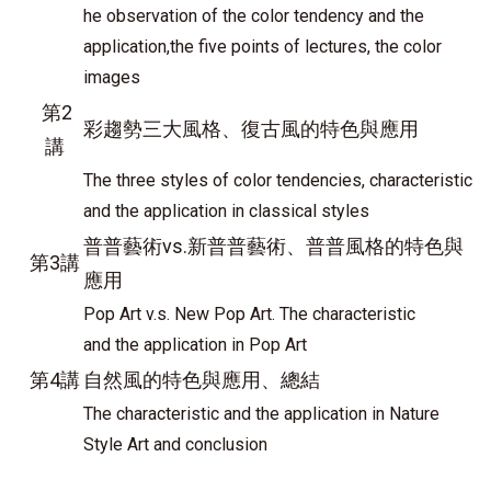
he observation of the color tendency and the
application,the five points of lectures, the color
images
第2
彩趨勢三大風格、復古風的特色與應用
講
The three styles of color tendencies, characteristic
and the application in classical styles
普普藝術vs.新普普藝術、普普風格的特色與
第3講
應用
Pop Art v.s. New Pop Art. The characteristic
and the application in Pop Art
第4講
自然風的特色與應用、總結
The characteristic and the application in Nature
Style Art and conclusion