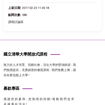
上架日期:
2017-02-23 11:45:18
點閱次數:
58K
課程討論區
國立清華大學開放式課程
致力於人才培育、回饋社會，頂尖大學的堅強師資 - 我
們無償提供，充實縝密的優質課程 - 我們免費上傳，讓
你在家也能上大學 !
募款專區
感 謝 您 的 參 與，您 熱 情 的 回 饋 ! 推 動 我 們 追 求
卓 越 邁 向 頂 尖 !