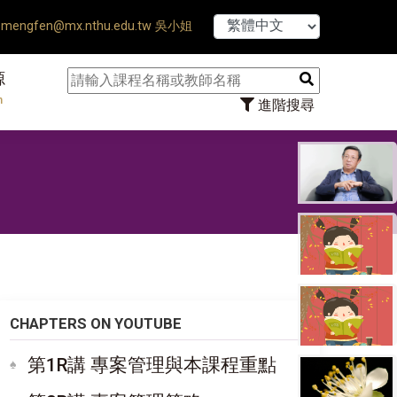
【7/31】114學年
mengfen@mx.nthu.edu.tw 吳小姐
源
n
進階搜尋
CHAPTERS ON YOUTUBE
第1R講 專案管理與本課程重點