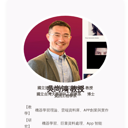
吳尚鴻 教授
國立清華大學資訊工程學系 教授
國立台灣大學資訊工程學系 博士
資訊工程學系
【教
機器學習理論、雲端資料庫、APP創業與實作
學】
【研
機器學習、巨量資料處理、App 智能
究】