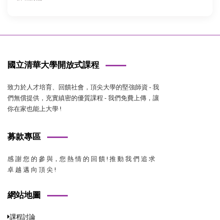
國立清華大學開放式課程
致力於人才培育、回饋社會，頂尖大學的堅強師資 - 我
們無償提供，充實縝密的優質課程 - 我們免費上傳，讓
你在家也能上大學 !
募款專區
感 謝 您 的 參 與，您 熱 情 的 回 饋 ! 推 動 我 們 追 求
卓 越 邁 向 頂 尖 !
網站地圖
課程討論