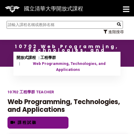
【7/3
國立清華大學開放式課程
進階搜尋
10702 Web Programming,
Technologies, and
Applications
開放式課程
工程學群
Web Programming, Technologies, and
Applications
10702 工程學群 TEACHER
Web Programming, Technologies,
and Applications
課程試聽