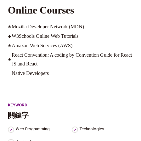
Online Courses
♠
Mozilla Developer Network (MDN)
♠
W3Schools Online Web Tutorials
♠
Amazon Web Services (AWS)
React Convention: A coding by Convention Guide for React
♠
JS and React
Native Developers
KEYWORD
關鍵字
Web Programming
Technologies