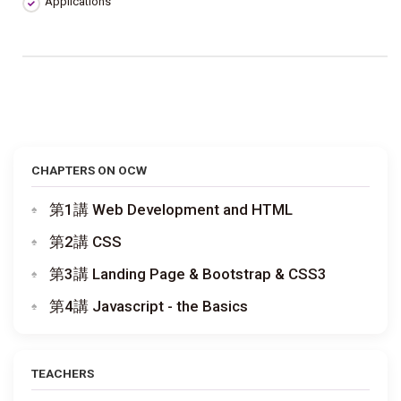
Applications
CHAPTERS ON OCW
第1講 Web Development and HTML
第2講 CSS
第3講 Landing Page & Bootstrap & CSS3
第4講 Javascript - the Basics
TEACHERS