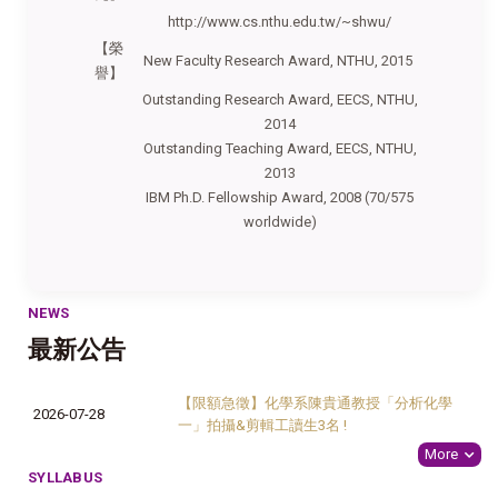
http://www.cs.nthu.edu.tw/~shwu/
【榮
New Faculty Research Award, NTHU, 2015
譽】
Outstanding Research Award, EECS, NTHU,
2014
Outstanding Teaching Award, EECS, NTHU,
2013
IBM Ph.D. Fellowship Award, 2008 (70/575
worldwide)
NEWS
最新公告
【限額急徵】化學系陳貴通教授「分析化學
2026-07-28
一」拍攝&剪輯工讀生3名 !
More
SYLLABUS