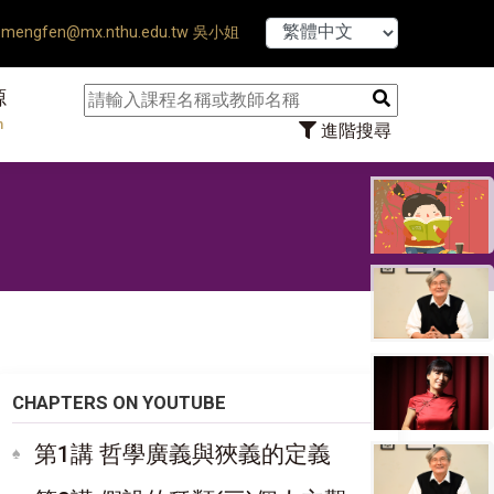
【7/31】114學年度第2
mengfen@mx.nthu.edu.tw 吳小姐
源
n
進階搜尋
CHAPTERS ON YOUTUBE
第1講 哲學廣義與狹義的定義