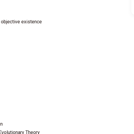
 objective existence
on
Evolutionary Theory