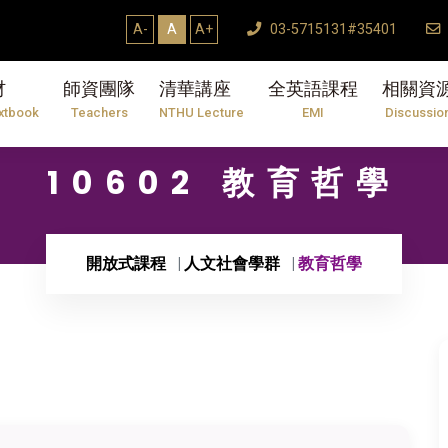
A-
A
A+
03-5715131#35401
材
師資團隊
清華講座
全英語課程
相關資
xtbook
Teachers
NTHU Lecture
EMI
Discussio
10602 教育哲學
開放式課程
人文社會學群
教育哲學