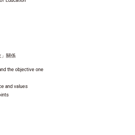
of Education
汝」關係
and the objective one
nce and values
oints