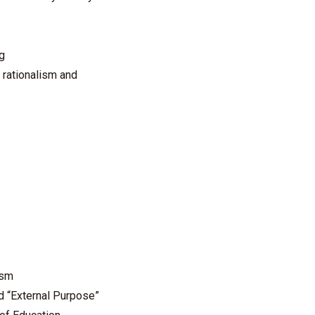
g
 rationalism and
ism
d “External Purpose”