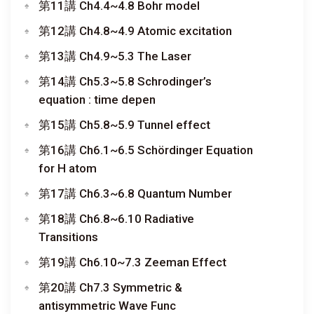
第11講 Ch4.4~4.8 Bohr model
第12講 Ch4.8~4.9 Atomic excitation
第13講 Ch4.9~5.3 The Laser
第14講 Ch5.3~5.8 Schrodinger’s
equation : time depen
第15講 Ch5.8~5.9 Tunnel effect
第16講 Ch6.1~6.5 Schördinger Equation
for H atom
第17講 Ch6.3~6.8 Quantum Number
第18講 Ch6.8~6.10 Radiative
Transitions
第19講 Ch6.10~7.3 Zeeman Effect
第20講 Ch7.3 Symmetric &
antisymmetric Wave Func