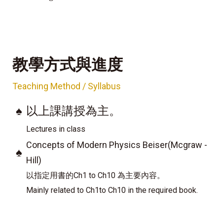
教學方式與進度
Teaching Method / Syllabus
♠
以上課講授為主。
Lectures in class
Concepts of Modern Physics Beiser(Mcgraw -
♠
Hill)
以指定用書的Ch1 to Ch10 為主要內容。
Mainly related to Ch1to Ch10 in the required book.