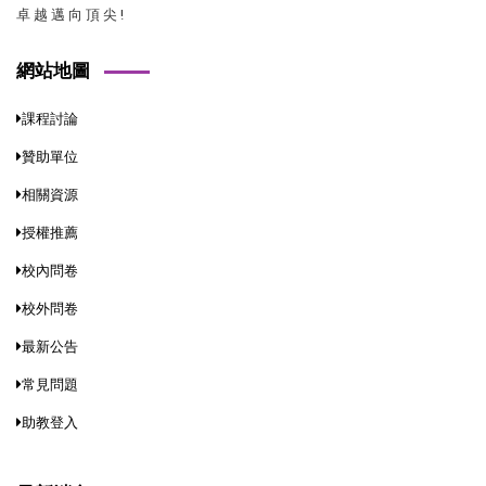
卓 越 邁 向 頂 尖 !
網站地圖
課程討論
贊助單位
相關資源
授權推薦
校內問卷
校外問卷
最新公告
常見問題
助教登入