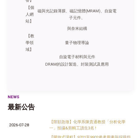
譽】
【個
磁與光記錄薄膜、磁記憶體(MRAM)、自旋電
人網
子元件、
站】
與奈米結構
【教
學領
量子物理導論
域】
自旋電子材料與元件
DRAM的設計製造、封裝測試及應用
NEWS
最新公告
【限額急徵】化學系陳貴通教授「分析化學
2026-07-28
一」拍攝&剪輯工讀生3名 !
【開放式課程】9701至9902參考用書與採購指