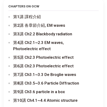
CHAPTERS ON OCW
第1講 課程介紹
第2講 各章節介紹, EM waves
第3講 Ch2.2 Blackbody radiation
第4講 Ch2.1~2.3 EM waves,
Photoelectric effect
第5講 Ch2.3 Photoelectric effect
第6講 Ch2.3 Photoelectric effect
第7講 Ch3.1~3.3 De Broglie waves
第8講 Ch3.5~3.6 Particle Diffraction
第9講 Ch3.6 particle in a box
第10講 Ch4.1~4.4 Atomic structure