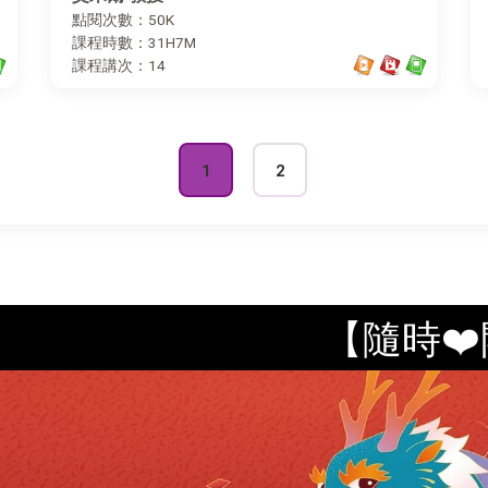
點閱次數：50K
課程時數：31H7M
課程講次：14
1
2
【隨時❤️開放式課程