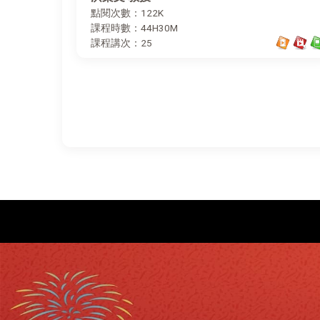
點閱次數：122K
課程時數：44H30M
課程講次：25