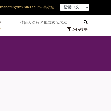
【7/31】114學
mengfen@mx.nthu.edu.tw 吳小姐
源
n
進階搜尋