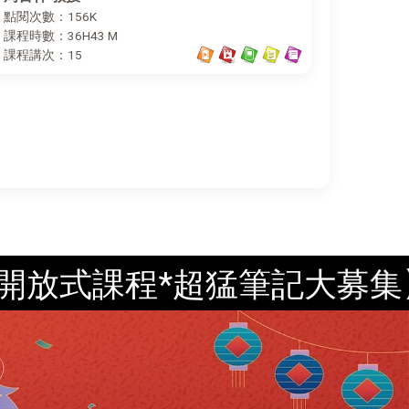
點閱次數：156K
課程時數：36H43 M
課程講次：15
*超猛筆記大募集】我們深信