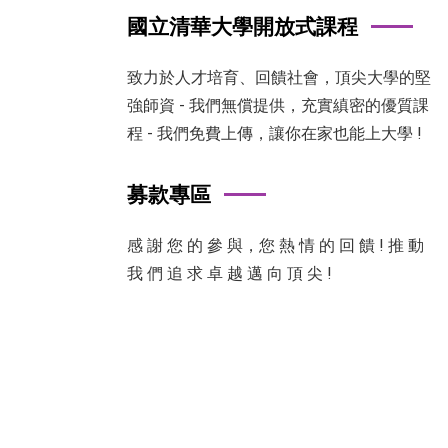
國立清華大學開放式課程
致力於人才培育、回饋社會，頂尖大學的堅
強師資 - 我們無償提供，充實縝密的優質課
程 - 我們免費上傳，讓你在家也能上大學 !
募款專區
感 謝 您 的 參 與，您 熱 情 的 回 饋 ! 推 動
我 們 追 求 卓 越 邁 向 頂 尖 !