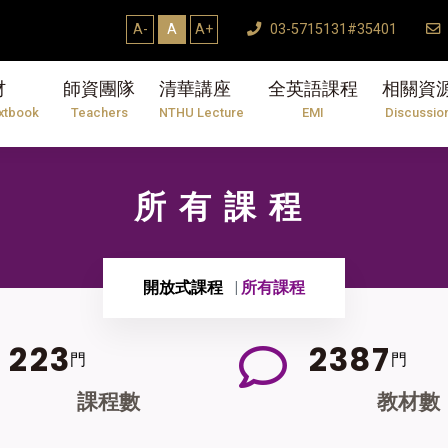
A-
A
A+
03-5715131#35401
材
師資團隊
清華講座
全英語課程
相關資
xtbook
Teachers
NTHU Lecture
EMI
Discussio
所有課程
開放式課程
所有課程
2
2
3
2
3
8
7
門
門
課程數
教材數