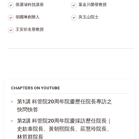
孫運璿科技講座
葉金川榮譽教授
胡國琳創辦人
吳玉山院士
王安祈名譽教授
CHAPTERS ON YOUTUBE
第1講 科管院20周年院慶歷任院長專訪之
快問快答
第2講 科管院20周年院慶採訪歷任院長｜
史欽泰院長、黃朝熙院長、莊慧玲院長、
林哲群院長