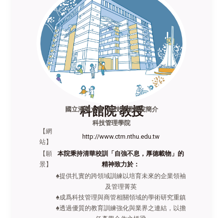
科館院 教授
國立清華大學 科技管理學院簡介
科技管理學院
【網
http://www.ctm.nthu.edu.tw
站】
【願
本院秉持清華校訓「自強不息，厚德載物」的
景】
精神致力於：
♠提供扎實的跨領域訓練以培育未來的企業領袖
及管理菁英
♠成爲科技管理與商管相關領域的學術研究重鎮
♠透過優質的教育訓練強化與業界之連結，以擔