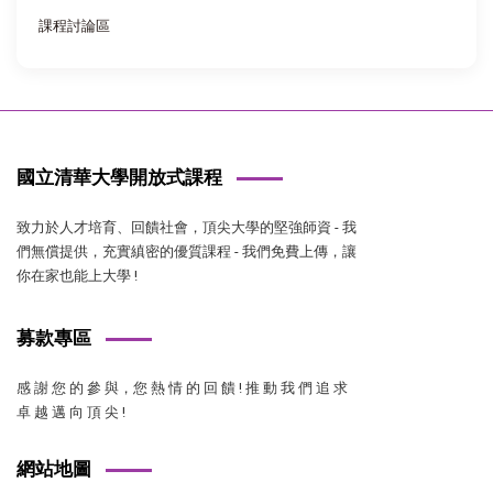
課程討論區
國立清華大學開放式課程
致力於人才培育、回饋社會，頂尖大學的堅強師資 - 我
們無償提供，充實縝密的優質課程 - 我們免費上傳，讓
你在家也能上大學 !
募款專區
感 謝 您 的 參 與，您 熱 情 的 回 饋 ! 推 動 我 們 追 求
卓 越 邁 向 頂 尖 !
網站地圖