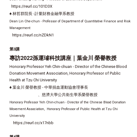
https://reurl.cc/101D3X
♠
林哲群院長 -計量財務金融學系教授
Dean Lin Che-chun - Professor of Department of Quantitative Finance and Risk
Management
https://reurl.cc/nZDkN1
第3講
專訪2022孫運璿科技講座｜葉金川
榮譽教授
Honorary Professor Yeh Chin-chuan - Director of the Chinese Blood
Donation Movement Association, Honorary Professor of Public
Health at Tzu Chi University
♠
葉金川 榮譽教授 - 中華捐血運動協會理事長
、慈濟大學公共衛生學系榮譽教授
Honorary Professor Yeh Chin-chuan - Director of the Chinese Blood Donation
Movement Association, Honorary Professor of Public Health at Tzu Chi
University
https://reurl.cc/x17nbb
第4講