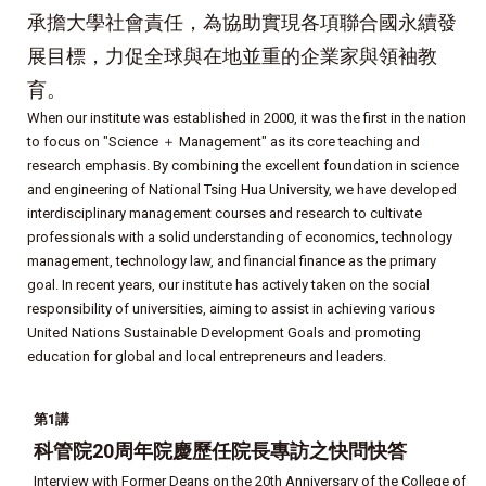
承擔大學社會責任，為協助實現各項聯合國永續發
展目標，力促全球與在地並重的企業家與領袖教
育。
When our institute was established in 2000, it was the first in the nation
to focus on "Science ＋ Management" as its core teaching and
research emphasis. By combining the excellent foundation in science
and engineering of National Tsing Hua University, we have developed
interdisciplinary management courses and research to cultivate
professionals with a solid understanding of economics, technology
management, technology law, and financial finance as the primary
goal. In recent years, our institute has actively taken on the social
responsibility of universities, aiming to assist in achieving various
United Nations Sustainable Development Goals and promoting
education for global and local entrepreneurs and leaders.
第1講
科管院20周年院慶歷任院長專訪之快問快答
Interview with Former Deans on the 20th Anniversary of the College of