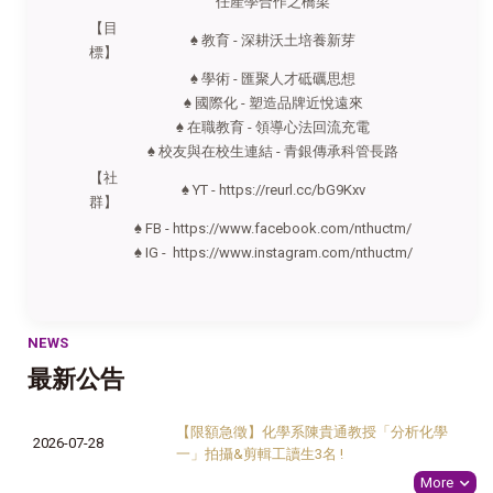
任產學合作之橋梁
【目
♠ 教育 - 深耕沃土培養新芽
標】
♠ 學術 - 匯聚人才砥礪思想
♠ 國際化 - 塑造品牌近悅遠來
♠ 在職教育 - 領導心法回流充電
♠ 校友與在校生連結 - 青銀傳承科管長路
【社
♠
YT -
https://reurl.cc/bG9Kxv
群】
♠
FB -
https://www.facebook.com/nthuctm/
♠
IG
-
https://www.instagram.com/nthuctm/
NEWS
最新公告
【限額急徵】化學系陳貴通教授「分析化學
2026-07-28
一」拍攝&剪輯工讀生3名 !
More