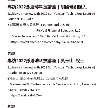
專訪2022孫運璿科技講座｜胡國琳
創辦人
Exclusive Interview with 2022 Sun Yunxuan Technology Lecture |
Founder Hu Guolin
♠
胡國琳 創辦人兼執行 -
Founder and CEO of
RiskVal Financial Solutions, LLC
Hu Guolin - Founder and CEO of RiskVal Financial Solutions, LLC
https://www.linkedin.com/company/riskval-financial
第5講
專訪2022孫運璿科技講座｜吳玉山
院士
Exclusive Interview with 2022 Sun Yunxuan Technology Lecture |
Academician Wu Yushan
♠
吳玉山 院士-中研院院士、台大政治系教授
Academician Wu Yushan - Academia Sinica Academician, Professor at
National Taiwan University
https://reurl.cc/NG0Von
第6講