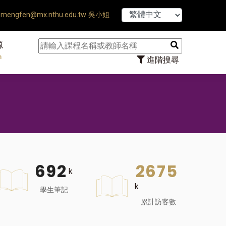
【7/31】114學年度第
mengfen@mx.nthu.edu.tw 吳小姐
源
n
進階搜尋
6
9
2
2
6
7
5
k
k
學生筆記
累計訪客數