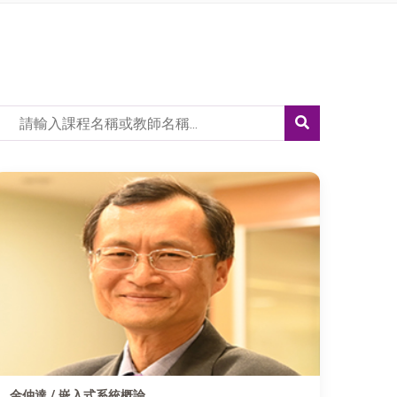
金仲達 / 嵌入式系統概論