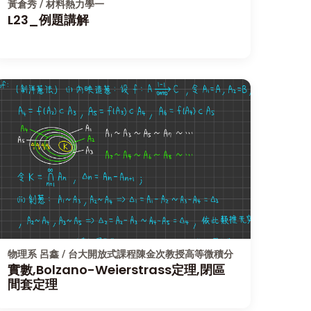
黃倉秀 / 材料熱力學一
L23_例題講解
物理系 呂鑫 / 台大開放式課程陳金次教授高等微積分
實數,Bolzano-Weierstrass定理,閉區
間套定理