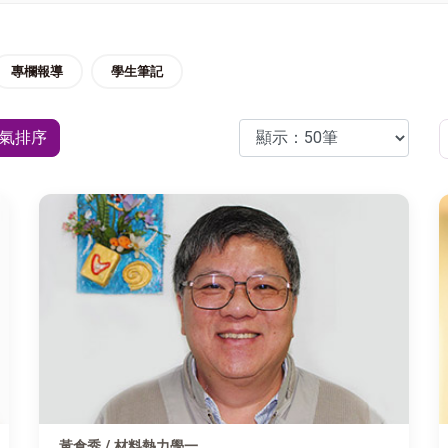
專欄報導
學生筆記
氣排序
黃倉秀 / 材料熱力學一