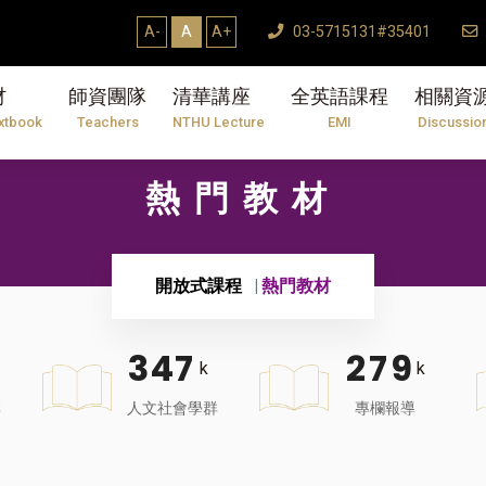
A-
A
A+
03-5715131#35401
材
師資團隊
清華講座
全英語課程
相關資
xtbook
Teachers
NTHU Lecture
EMI
Discussio
熱門教材
開放式課程
熱門教材
3
4
7
2
7
9
k
k
群
人文社會學群
專欄報導