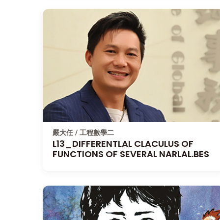
嚴大任 / 工程數學二
L13_DIFFERENTLAL CLACULUS OF
FUNCTIONS OF SEVERAL NARLAL.BES