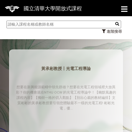
【7/31
國立清華大學開放式課程
進階搜尋
黃承彬教授〡光電工程導論
想要在新興能源範疇中領先群雄？想要在光電工程領域裡大放異
彩？你的機會就在NTHU OCW 的光電工程導論中！【幽默風趣的
課程內容】【獨樹一格的切入觀點】【別出心裁的教材編排】文
質彬彬的黃承彬教授要引領您體驗最不一樣的光電工程! 彬彬光
電，優...
MORE