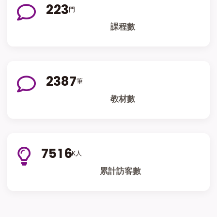
2
2
3
門
課程數
2
3
8
7
筆
教材數
7
5
1
6
K人
累計訪客數