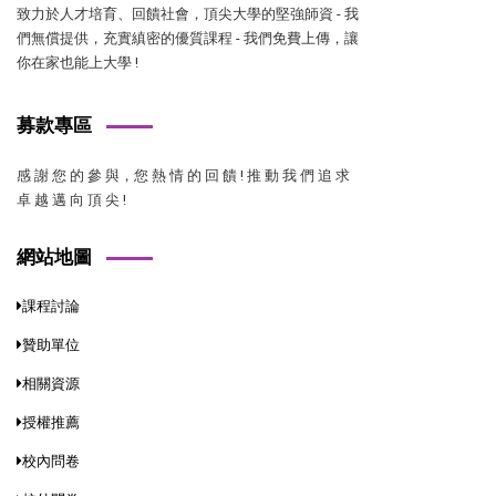
致力於人才培育、回饋社會，頂尖大學的堅強師資 - 我
們無償提供，充實縝密的優質課程 - 我們免費上傳，讓
你在家也能上大學 !
募款專區
感 謝 您 的 參 與，您 熱 情 的 回 饋 ! 推 動 我 們 追 求
卓 越 邁 向 頂 尖 !
網站地圖
課程討論
贊助單位
相關資源
授權推薦
校內問卷