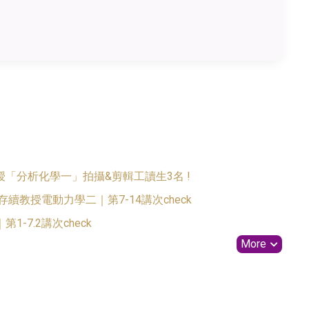
「分析化學一」拍攝&剪輯工讀生3名 !
物理系張存續教授電動力學二｜第7-14講次check
-7.2講次check
More