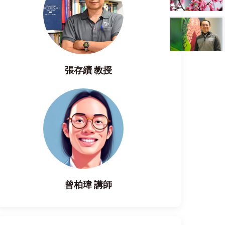
張存續 教授
曾柏瑋 講師