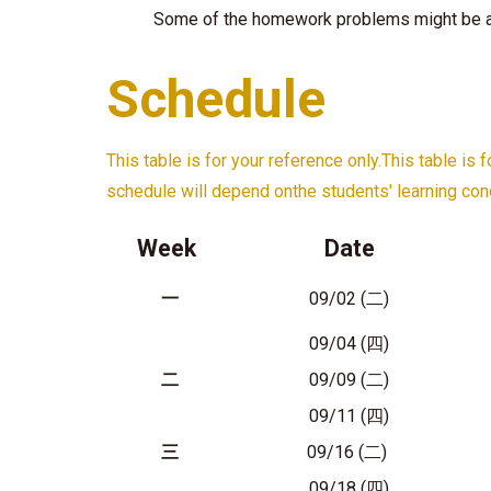
Some of the homework problems might be a
Schedule
This table is for your reference only.This table is 
schedule will depend onthe students' learning cond
Week
Date
一
09/02 (二)
09/04 (四)
二
09/09 (二)
09/11 (四)
三
09/16 (二)
09/18 (四)