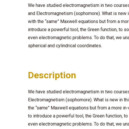
We have studied electromagnetism in two courses 
and Electromagnetism (sophomore). What is new in
with the “same” Maxwell equations but from a mor
introduce a powerful tool, the Green function, to s
even electromagnetic problems. To do that, we una
spherical and cylindrical coordinates.
Description
We have studied electromagnetism in two courses
Electromagnetism (sophomore). What
is new in th
the “same”
Maxwell equations but from a more in-
to
introduce a powerful tool, the Green function, to
even electromagnetic problems. To do that, we
un