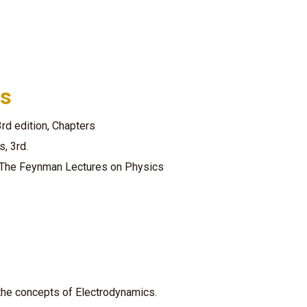
es
3rd edition, Chapters
s, 3rd.
s, The Feynman Lectures
on Physics
the concepts of Electrodynamics.