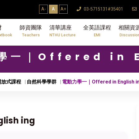
A-
A
A+
03-5715131#35401
材
師資團隊
清華講座
全英語課程
相關資
xtbook
Teachers
NTHU Lecture
EMI
Discussio
學一｜Offered in E
開放式課程
自然科學學群
電動力學一｜Offered in English i
ish ing