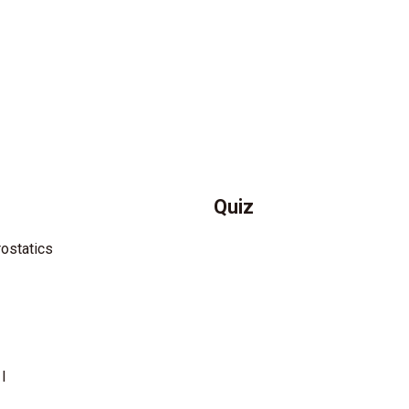
Quiz
rostatics
I