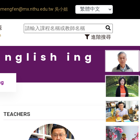
【7/31】114
mengfen@mx.nthu.edu.tw 吳小姐
源
n
進階搜尋
nglish ing
ng
TEACHERS