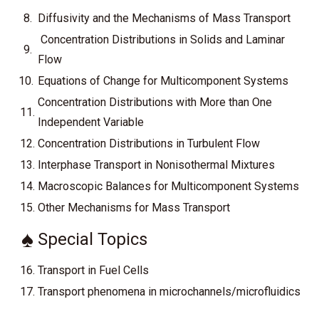
8.
Diffusivity and the Mechanisms of Mass Transport
Concentration Distributions in Solids and Laminar
9.
Flow
10.
Equations of Change for Multicomponent Systems
Concentration Distributions with More than One
11.
Independent Variable
12.
Concentration Distributions in Turbulent Flow
13.
Interphase Transport in Nonisothermal Mixtures
14.
Macroscopic Balances for Multicomponent Systems
15.
Other Mechanisms for Mass Transport
♠
Special Topics
16.
Transport in Fuel Cells
17.
Transport phenomena in microchannels/microfluidics