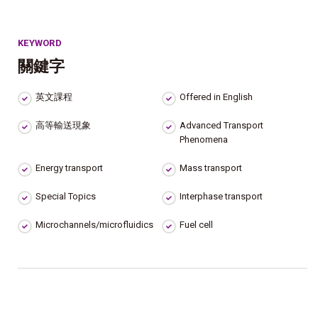
KEYWORD
關鍵字
英文課程
Offered in English
高等輸送現象
Advanced Transport
Phenomena
Energy transport
Mass transport
Special Topics
Interphase transport
Microchannels/microfluidics
Fuel cell