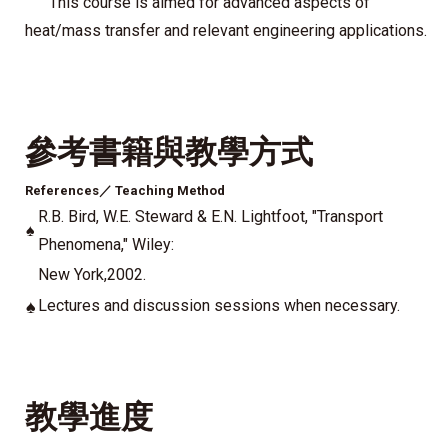
This course is aimed for advanced aspects of
heat/mass transfer and relevant engineering applications.
參考書籍與教學方式
References／
Teaching Method
R.B. Bird, W.E. Steward & E.N. Lightfoot, "Transport
♠
Phenomena," Wiley:
New York,2002.
♠
Lectures and discussion sessions when necessary.
教學進度