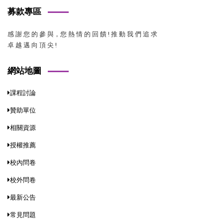
募款專區
感 謝 您 的 參 與，您 熱 情 的 回 饋 ! 推 動 我 們 追 求
卓 越 邁 向 頂 尖 !
網站地圖
課程討論
贊助單位
相關資源
授權推薦
校內問卷
校外問卷
最新公告
常見問題