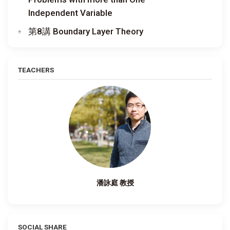
Independent Variable
第8講 Boundary Layer Theory
TEACHERS
潘詠庭 教授
SOCIAL SHARE