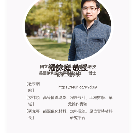
潘詠庭 教授
國立清華大學化學工程學系 教授
美國伊利諾大學香檳分校
博士
化學工程學系
【教學網
https://reurl.cc/K9d0j9
站】
【授課領
高等輸送現象、程序設計、工程數學、單
域】
元操作實驗
【研究專
能源催化材料、燃料電池、原位實時材料
長】
研究平台