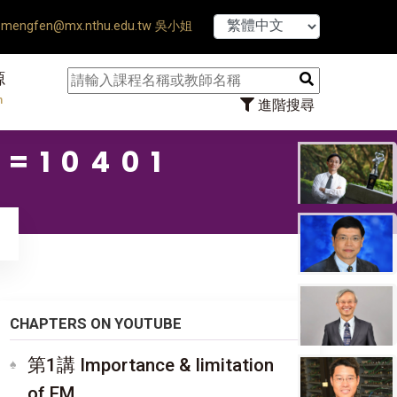
【7/31】114學年度第
mengfen@mx.nthu.edu.tw 吳小姐
源
n
進階搜尋
=10401
CHAPTERS ON YOUTUBE
第1講 Importance & limitation
of EM