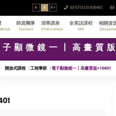
A-
A
A+
03-5715131#35401
材
師資團隊
清華講座
全英語課程
相關資
xtbook
Teachers
NTHU Lecture
EMI
Discussio
 電子顯微鏡一〡高畫質版
開放式課程
工程學群
電子顯微鏡一〡高畫質版=10401
01