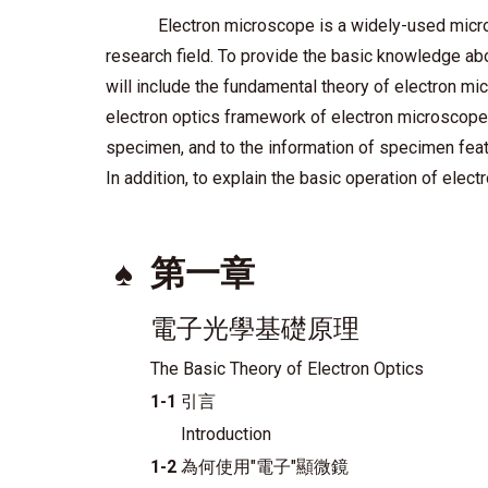
Electron microscope is a widely-used microsc
research field. To provide the basic knowledge ab
will include the fundamental theory of electron mic
electron optics framework of electron microscope 
specimen, and to the information of specimen fea
In addition, to explain the basic operation of elec
♠
第一章
電子光學基礎原理
The Basic Theory of Electron Optics
1-1
引言
Introduction
1-2
為何使用"電子"顯微鏡