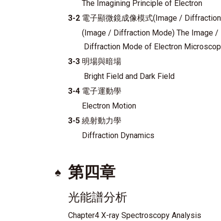
The Imagining Principle of Electron
3-2
電子顯微鏡成像模式(Image / Diffraction
(Image / Diffraction Mode) The Image /
Diffraction Mode of Electron Microsco
3-3
明場與暗場
Bright Field and Dark Field
3-4
電子運動學
Electron Motion
3-5
繞射動力學
Diffraction Dynamics
第四章
♠
光能譜分析
Chapter4 X-ray Spectroscopy Analysis