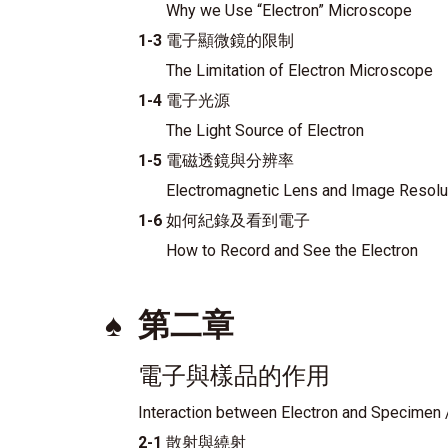
Why we Use “Electron” Microscope
1-3
電子顯微鏡的限制
The Limitation of Electron Microscope
1-4
電子光源
The Light Source of Electron
1-5
電磁透鏡與分辨率
Electromagnetic Lens and Image Resolu
1-6
如何紀錄及看到電子
How to Record and See the Electron
♠
第二章
電子與樣品的作用
Interaction between Electron and Specimen
2-1
散射與繞射