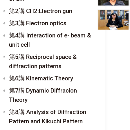
第2講 CH2:Electron gun
第3講 Electron optics
第4講 Interaction of e- beam &
unit cell
第5講 Reciprocal space &
diffraction patterns
第6講 Kinematic Theory
第7講 Dynamic Diffracion
Theory
第8講 Analysis of Diffraction
Pattern and Kikuchi Pattern