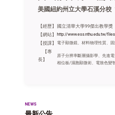
美國紐約州立大學石溪分校
【經歷】
國立清華大學99傑出教學獎
【網站】
http://www.ess.nthu.edu.tw/fil
【授課】
電子顯微鏡、材料物理性質、固
【專
原子分辨率斷層攝影學、先進電
長】
相位板/濕胞顯微術、電致色變
NEWS
最新公告