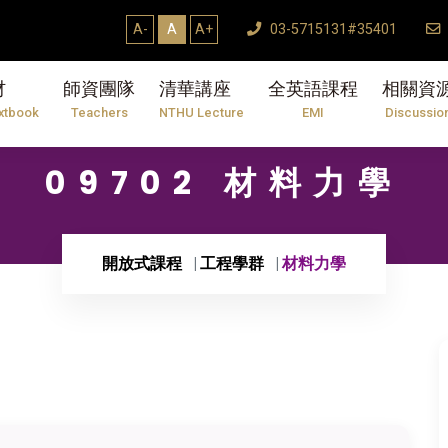
A-
A
A+
03-5715131#35401
材
師資團隊
清華講座
全英語課程
相關資
xtbook
Teachers
NTHU Lecture
EMI
Discussio
09702 材料力學
開放式課程
工程學群
材料力學