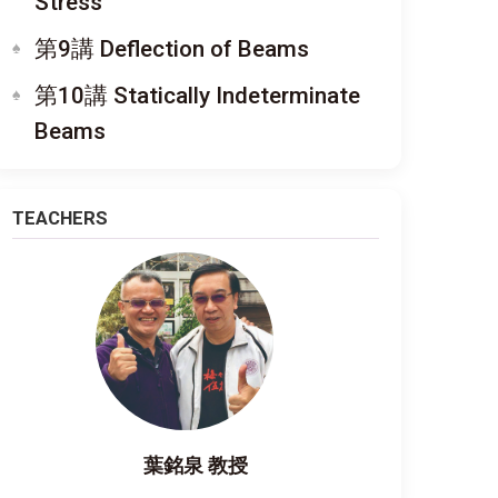
Stress
第9講 Deflection of Beams
第10講 Statically Indeterminate
Beams
TEACHERS
葉銘泉 教授