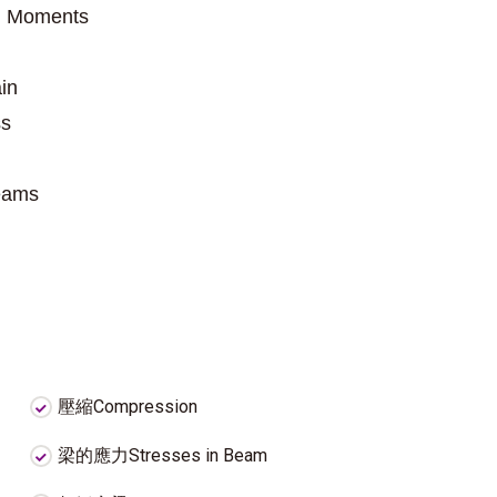
ng Moments
ain
ss
Beams
壓縮Compression
梁的應力Stresses in Beam