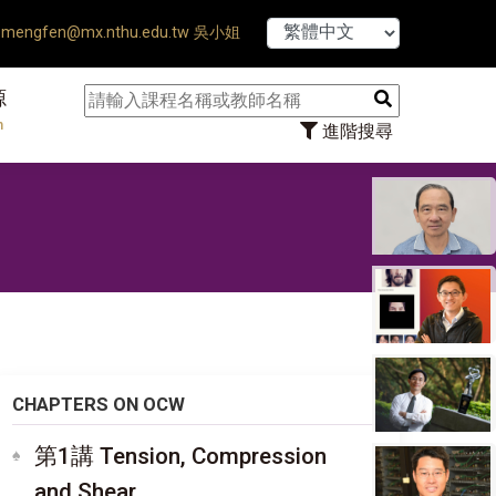
【7/31】114學年
mengfen@mx.nthu.edu.tw 吳小姐
源
n
進階搜尋
CHAPTERS ON OCW
第1講 Tension, Compression
and Shear