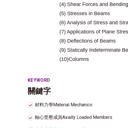
(4) Shear Forces and Bendi
(5) Stresses in Beams
(6) Analysis of Stress and Str
(7) Applications of Plane Stre
(8) Deflections of Beams
(9) Statically Indeterminate 
(10)Columns
KEYWORD
關鍵字
材料力學Material Mechanics
軸心受壓成員Axially Loaded Members