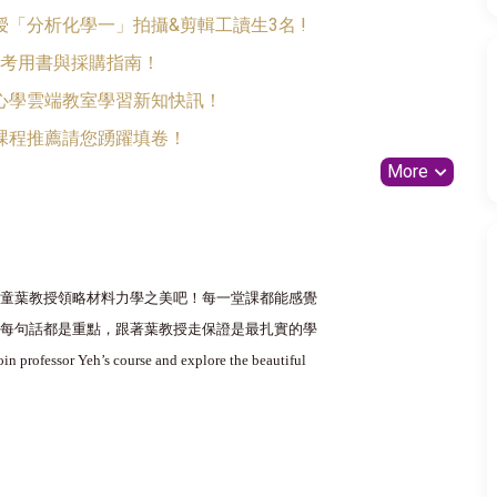
「分析化學一」拍攝&剪輯工讀生3名 !
2參考用書與採購指南！
心學雲端教室學習新知快訊！
課程推薦請您踴躍填卷！
More
玩童葉教授領略材料力學之美吧！每一堂課都能感覺
，每句話都是重點，跟著葉教授走保證是最扎實的學
in professor Yeh’s course and explore the beautiful