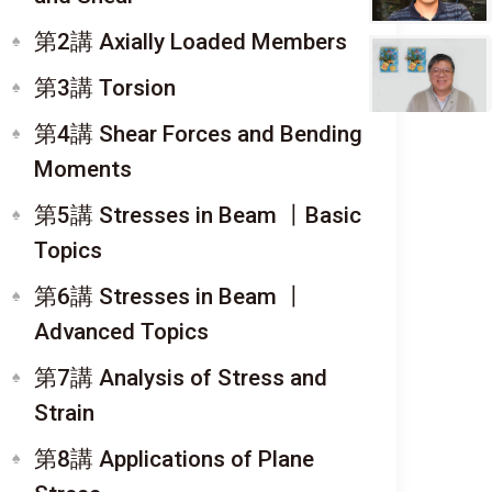
第2講 Axially Loaded Members
第3講 Torsion
第4講 Shear Forces and Bending
Moments
第5講 Stresses in Beam 〡Basic
Topics
第6講 Stresses in Beam 〡
Advanced Topics
第7講 Analysis of Stress and
Strain
第8講 Applications of Plane