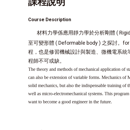
課程說明
Course Description
材料力學係應用靜力學於分析剛體 ( Rigi
至可變形體 ( Deformable body ) 之探討
程，也是修習機械設計與製造、微機電系統
程師不可或缺。
The theory and methods of mechanical application of stat
can also be extension of variable forms. Mechanics of M
solid mechanics, but also the indispensable training of
well as micro-electromechanical systems. This program 
want to become a good engineer in the future.