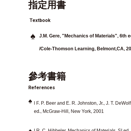
指定用書
Textbook
♠
J.M. Gere, "Mechanics of Materials", 6th 
/Cole-Thomson
Learning, Belmont,CA, 2
參考書籍
References
♠
l F. P. Beer and E. R. Johnston, Jr., J. T. DeWo
ed., McGraw-Hill, New York, 2001
♠
l R. C. Hibbeler, Mechanics of Materials, SI ed