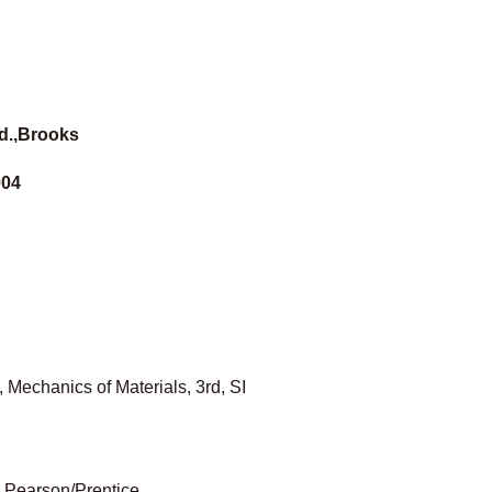
ed.,Brooks
004
lf, Mechanics of
Materials,
3rd, SI
., Pearson/Prentice