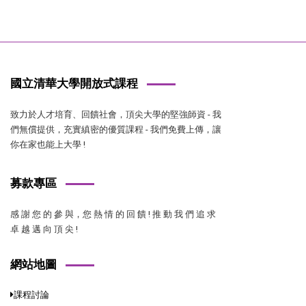
國立清華大學開放式課程
致力於人才培育、回饋社會，頂尖大學的堅強師資 - 我
們無償提供，充實縝密的優質課程 - 我們免費上傳，讓
你在家也能上大學 !
募款專區
感 謝 您 的 參 與，您 熱 情 的 回 饋 ! 推 動 我 們 追 求
卓 越 邁 向 頂 尖 !
網站地圖
課程討論