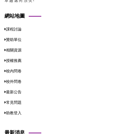
卓 越 邁 向 頂 尖 !
網站地圖
課程討論
贊助單位
相關資源
授權推薦
校內問卷
校外問卷
最新公告
常見問題
助教登入
最新消息