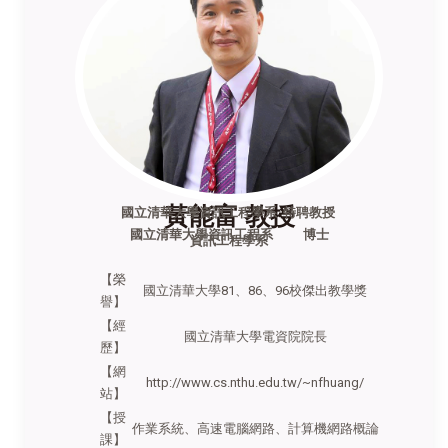
黃能富 教授
國立清華大學資訊工程學系 特聘教授
國立清華大學資訊工程系 博士
資訊工程學系
【榮
國立清華大學81、86、96校傑出教學獎
譽】
【經
國立清華大學電資院院長
歷】
【網
http://www.cs.nthu.edu.tw/~nfhuang/
站】
【授
作業系統、高速電腦網路、計算機網路概論
課】