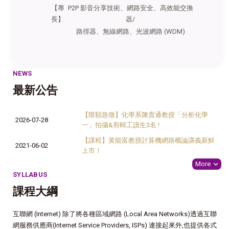
【專
P2P 影音分享技術
、
網路安全
、
高效能交換
長】
器/
路徑器
、
無線網路
、
光波網路 (WDM)
NEWS
最新公告
【限額急徵】化學系陳貴通教授「分析化學
2026-07-28
一」拍攝&剪輯工讀生3名 !
【課程】黃能富教授計算機網路概論講義新鮮
2021-06-02
上市！
More
SYLLABUS
課程大綱
互聯網 (Internet) 除了將各種區域網路 (Local Area Networks)透過互聯
網服務供應商(Internet Service Providers, ISPs) 連接起來外,也提供各式