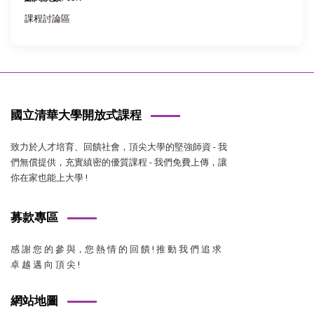
課程討論區
國立清華大學開放式課程
致力於人才培育、回饋社會，頂尖大學的堅強師資 - 我
們無償提供，充實縝密的優質課程 - 我們免費上傳，讓
你在家也能上大學 !
募款專區
感 謝 您 的 參 與，您 熱 情 的 回 饋 ! 推 動 我 們 追 求
卓 越 邁 向 頂 尖 !
網站地圖