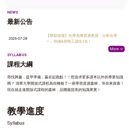
NEWS
最新公告
【限額急徵】化學系陳貴通教授「分析化學
2026-07-28
一」拍攝&剪輯工讀生3名 !
More
SYLLABUS
課程大綱
尋找興趣，提早準備，贏在起跑點！！想追求更多課本以外的專業知識
嗎？ 清華大學開放式課程為你種植了一座學習資源森林，等你來探索！
現在就走進開放式課程的森林，品嚐最甜美的知識果實！
教學進度
Syllabus