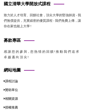
國立清華大學開放式課程
致力於人才培育、回饋社會，頂尖大學的堅強師資 - 我
們無償提供，充實縝密的優質課程 - 我們免費上傳，讓
你在家也能上大學 !
募款專區
感 謝 您 的 參 與，您 熱 情 的 回 饋 ! 推 動 我 們 追 求
卓 越 邁 向 頂 尖 !
網站地圖
課程討論
贊助單位
相關資源
授權推薦