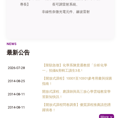
專長】
長可調雷射系統、
非線性奈微光電元件、赫波雷射
NEWS
最新公告
【限額急徵】化學系陳貴通教授「分析化學
2026-07-28
一」拍攝&剪輯工讀生3名 !
【開放式課程】10001至10301參考用書與採購
2014-08-25
指南！
開放式課程、磨課師與高三放心學雲端教室學
2014-08-11
習新知快訊！
【開放式課程問卷調查】優質課程推薦請您踴
2014-08-11
躍填卷！
More