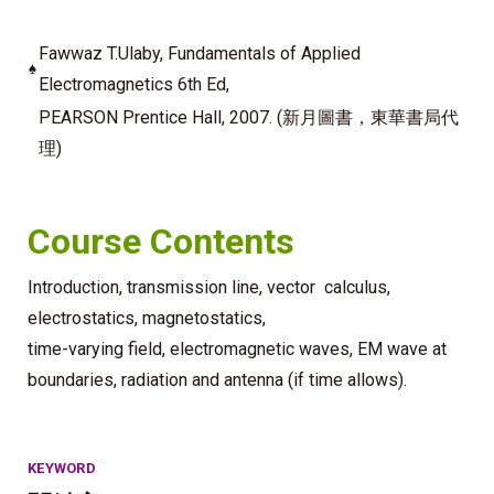
Fawwaz T.Ulaby, Fundamentals of Applied
♠
Electromagnetics 6th Ed,
PEARSON Prentice Hall, 2007. (新月圖書，東華書局代
理)
Course Contents
Introduction, transmission line, vector calculus,
electrostatics, magnetostatics,
time-varying field, electromagnetic waves, EM wave at
boundaries, radiation and antenna (if time allows).
KEYWORD