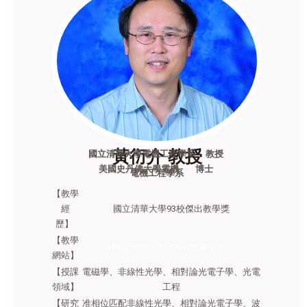
黃衍介 教授
國立清華大學電機工程學系 教授
美國史丹佛大學電機 博士
電機工程學系
【教學
經
國立清華大學93校傑出教學獎
歷】
【教學
http://www.hope.nthu.edu.tw/
網站】
【授課
電磁學、非線性光學、相對論光電子學、光電
領域】
工程
【研究
准相位匹配非線性光學、相對論光電子學、波