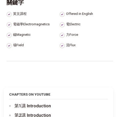
關鍵字
英文課程
Offered in English
電磁學Electromagnetics
電Electric
磁Magnetic
力Force
場Field
流Flux
CHAPTERS ON YOUTUBE
第1講 Introduction
第2講 Introduction