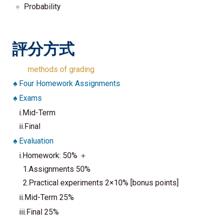
♠
Probability
評分方式
methods of grading
♠
Four Homework Assignments
♠
Exams
i.Mid-Term
ii.Final
♠
Evaluation
i.Homework: 50% ＋
1.Assignments 50%
2.Practical experiments 2×10% [bonus points]
ii.Mid-Term 25%
iii.Final 25%