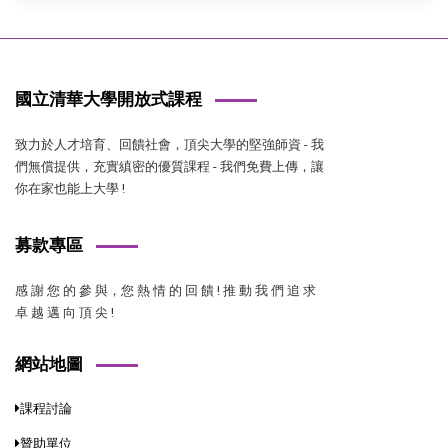
國立清華大學開放式課程
致力於人才培育、回饋社會，頂尖大學的堅強師資 - 我
們無償提供，充實縝密的優質課程 - 我們免費上傳，讓
你在家也能上大學 !
募款專區
感 謝 您 的 參 與，您 熱 情 的 回 饋 ! 推 動 我 們 追 求
卓 越 邁 向 頂 尖 !
網站地圖
課程討論
贊助單位