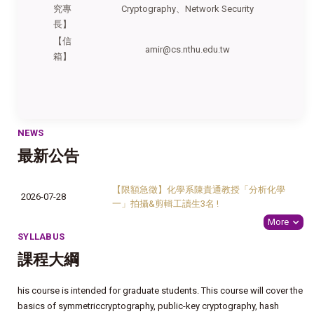
究專
Cryptography
、
Network Security
長】
【信
amir@cs.nthu.edu.tw
箱】
NEWS
最新公告
【限額急徵】化學系陳貴通教授「分析化學
2026-07-28
一」拍攝&剪輯工讀生3名 !
More
SYLLABUS
課程大綱
his course is intended for graduate students. This course will cover the
basics of symmetriccryptography, public-key cryptography, hash