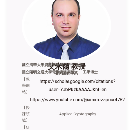
艾米爾 教授
國立清華大學資訊安全研究所 教授
國立陽明交通大學電機資訊學院 工學博士
資訊工程學系
【教
https://scholar.google.com/citations?
學網
user=YJbPkzkAAAAJ&hl=en
站】
https://www.youtube.com/@amirrezapour4782
【授
課領
Applied Cryptography
域】
【研