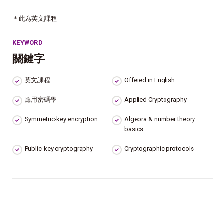
＊此為英文課程
KEYWORD
關鍵字
英文課程
Offered in English
應用密碼學
Applied Cryptography
Symmetric-key encryption
Algebra & number theory
basics
Public-key cryptography
Cryptographic protocols