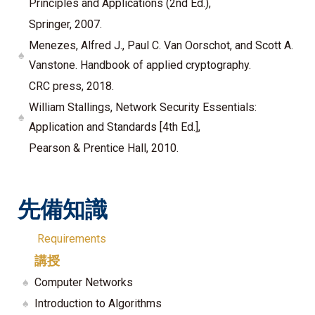
Principles and Applications (2nd Ed.),
Springer, 2007.
Menezes, Alfred J., Paul C. Van Oorschot, and Scott A.
♠
Vanstone. Handbook of applied cryptography.
CRC press, 2018.
William Stallings, Network Security Essentials:
♠
Application and Standards [4th Ed.],
Pearson & Prentice Hall, 2010.
先備知識
Requirements
講授
♠
Computer Networks
♠
Introduction to Algorithms