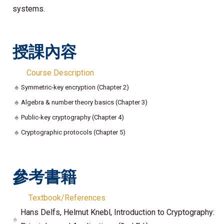
systems.
授課內容
Course Description
♠
Symmetric-key encryption (Chapter 2)
♠
Algebra & number theory basics (Chapter 3)
♠
Public-key cryptography (Chapter 4)
♠
Cryptographic protocols (Chapter 5)
參考書籍
Textbook/References
Hans Delfs, Helmut Knebl, Introduction to Cryptography:
♠