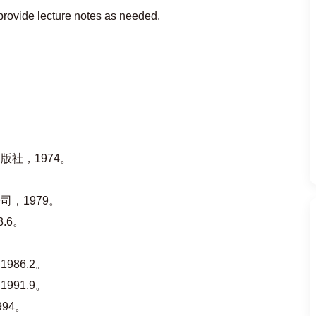
l provide lecture notes as needed.
社，1974。
。
，1979。
.6。
86.2。
91.9。
94。