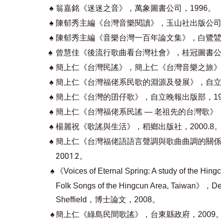
♠
翁嘉銘《迷迷之音》，萬象圖書公司，1996。
♠
陳郁秀主編《台灣音樂閱讀》，玉山社出版公司，1
♠
陳郁秀主編《音樂台灣一百年論文集》，白鷺鷥文
♠
曾慧佳《後流行歌曲看台灣社會》，桂冠圖書公司，
♠
簡上仁《台灣民謠》，簡上仁《台灣音樂之旅》，
♠
簡上仁《台灣福佬系民歌的淵源及發展》，自立晚
♠
簡上仁《台灣的囝仔歌》，自立晚報出版部，19
♠
簡上仁《台灣福佬系民謠 — 老祖先的台灣歌》，
♠
楊麗祝《歌謠與生活》，稻鄉出版社，2000.8
♠
簡上仁《台灣福佬語語言聲調與歌曲曲調的關
2001.2。
♠
《Voices of Eternal Spring: A study of the Hin
Folk Songs of the Hingcun Area, Taiwan》，Depa
Sheffield，博士論文，2008。
♠
簡上仁《綠島民間歌謠》，台東縣政府，2009