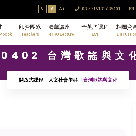
A-
A
A+
03-5715131#35401
材
師資團隊
清華講座
全英語課程
相關資
xtbook
Teachers
NTHU Lecture
EMI
Discussio
10402 台灣歌謠與文
開放式課程
人文社會學群
台灣歌謠與文化