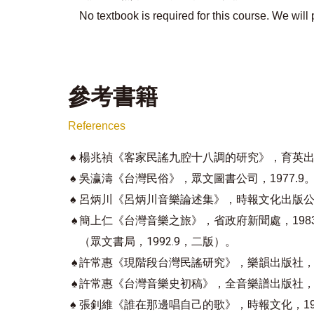
No textbook is required for this course. We wil
參考書籍
References
♠
楊兆禎《客家民謠九腔十八調的研究》，育英出版
♠
吳瀛濤《台灣民俗》，眾文圖書公司，1977.9
♠
呂炳川《呂炳川音樂論述集》，時報文化出版公司
♠
簡上仁《台灣音樂之旅》，省政府新聞處，1983
（眾文書局，1992.9，二版）。
♠
許常惠《現階段台灣民謠研究》，樂韻出版社，19
♠
許常惠《台灣音樂史初稿》，全音樂譜出版社，19
♠
張釗維《誰在那邊唱自己的歌》，時報文化，19