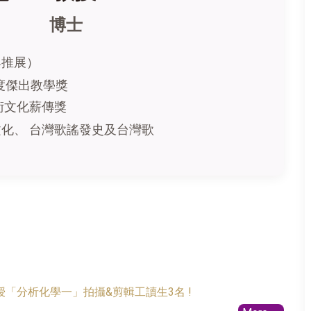
樂學 博士
與推展）
年度傑出教學獎
術文化薪傳獎
化、 台灣歌謠發史及台灣歌
「分析化學一」拍攝&剪輯工讀生3名 !