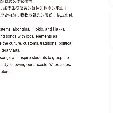
言關聯及文學藝術等。
，讓學生從優美的旋律與雋永的歌曲中，
的歷史軌跡，吸收老祖先的養份，以走出健
ystems: aboriginal, Hoklo, and Hakka
ing songs with local elements as
the culture, customs, traditions, political
literary arts.
ongs will inspire students to grasp the
 By following our ancestor’s’ footsteps,
future.