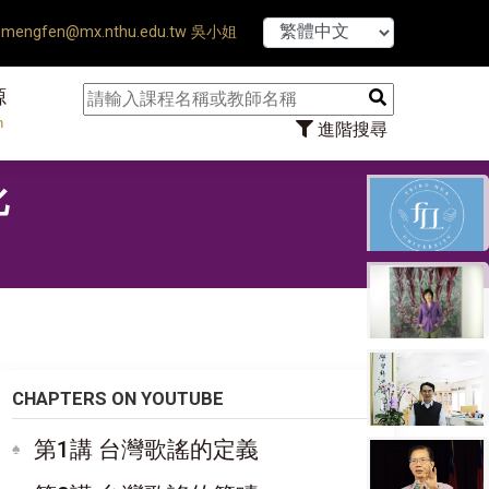
【7/31】114學年度第2
mengfen@mx.nthu.edu.tw 吳小姐
源
n
進階搜尋
化
CHAPTERS ON YOUTUBE
第1講 台灣歌謠的定義