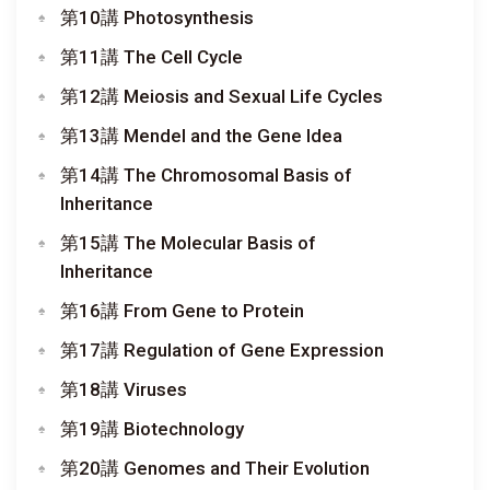
第10講 Photosynthesis
第11講 The Cell Cycle
第12講 Meiosis and Sexual Life Cycles
第13講 Mendel and the Gene Idea
第14講 The Chromosomal Basis of
Inheritance
第15講 The Molecular Basis of
Inheritance
第16講 From Gene to Protein
第17講 Regulation of Gene Expression
第18講 Viruses
第19講 Biotechnology
第20講 Genomes and Their Evolution