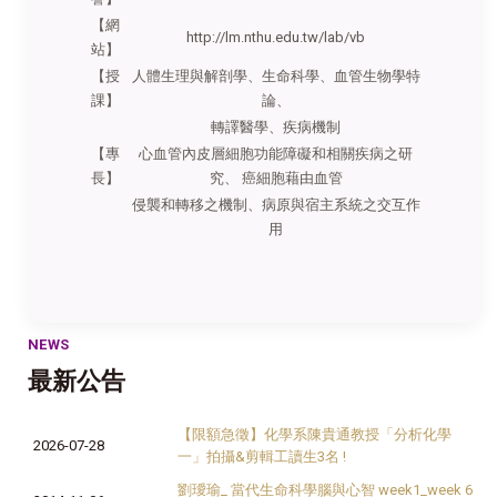
【網
http://lm.nthu.edu.tw/lab/vb
站】
【授
人體生理與解剖學、生命科學、血管生物學特
課】
論、
轉譯醫學、疾病機制
【專
心血管內皮層細胞功能障礙和相關疾病之研
長】
究、 癌細胞藉由血管
侵襲和轉移之機制、病原與宿主系統之交互作
用
NEWS
最新公告
【限額急徵】化學系陳貴通教授「分析化學
2026-07-28
一」拍攝&剪輯工讀生3名 !
劉璦瑜_ 當代生命科學腦與心智 week1_week 6