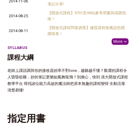
2014-11-06
筆記分享!
【開放式課程】9701至9902參考用書與採購指
2014-08-25
南！
【開放式課程問卷調查】優質課程推薦請您踴
2014-08-11
躍填卷！
More
SYLLABUS
課程大綱
老師上課語調與你的接收器頻率不對tone，越聽越不懂？艱澀的課程令
人昏昏欲睡，抄的筆記更猶如鳳舞龍飛？別擔心，快到 清大開放式課程
教學平台 尋找諸位能力高超的魔法師把原本無趣的課程變得 生動活潑
清楚易懂!
指定用書