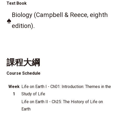
Text Book
Biology (Campbell & Reece, eighth
♠
edition).
課程大綱
Course Schedule
Week
Life on Earth I - Ch01: Introduction: Themes in the
1
Study of Life
Life on Earth II - Ch25: The History of Life on
Earth