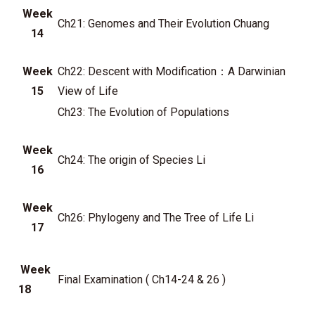
Week
Ch21: Genomes and Their Evolution Chuang
14
Week
Ch22: Descent with Modification：A Darwinian
15
View of Life
Ch23: The Evolution of Populations
Week
Ch24: The origin of Species Li
16
Week
Ch26: Phylogeny and The Tree of Life Li
17
Week
Final Examination ( Ch14-24 & 26 )
18