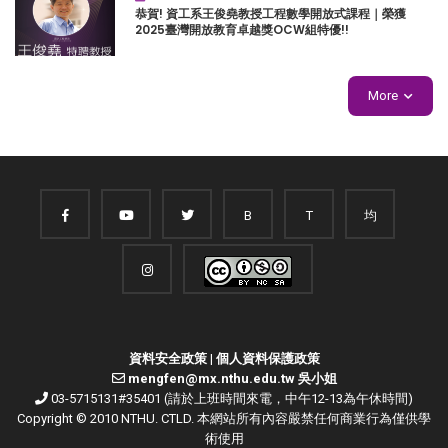
恭賀! 資工系王俊堯教授工程數學開放式課程｜榮獲
2025臺灣開放教育卓越獎OCW組特優!!
More
B
T
均
資料安全政策
|
個人資料保護政策
mengfen@mx.nthu.edu.tw 吳小姐
03-5715131#35401 (請於上班時間來電，中午12-13為午休時間)
Copyright © 2010 NTHU. CTLD. 本網站所有內容嚴禁任何商業行為僅供學
術使用