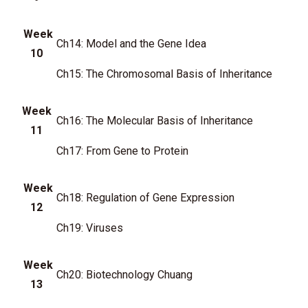
Week
Ch14: Model and the Gene Idea
10
Ch15: The Chromosomal Basis of Inheritance
Week
Ch16: The Molecular Basis of Inheritance
11
Ch17: From Gene to Protein
Week
Ch18: Regulation of Gene Expression
12
Ch19: Viruses
Week
Ch20: Biotechnology Chuang
13