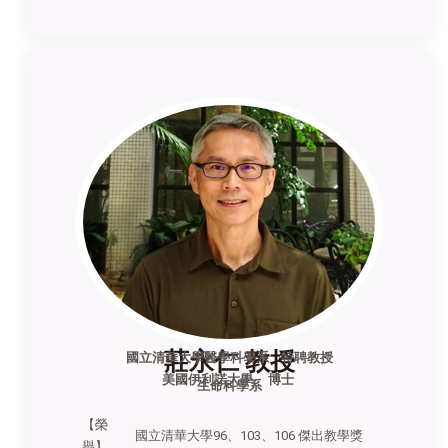
莊永仁 教授
國立清華大學醫學科學系 特聘教授
美國伊利諾大學 博士
生命科學系
【榮
國立清華大學96、103、106 傑出教學獎
譽】