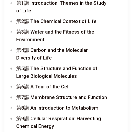
第1講 Introduction: Themes in the Study
of Life
第2講 The Chemical Context of Life
第3講 Water and the Fitness of the
Environment
第4講 Carbon and the Molecular
Diversity of Life
第5講 The Structure and Function of
Large Biological Molecules
第6講 A Tour of the Cell
第7講 Membrane Structure and Function
第8講 An Introduction to Metabolism
第9講 Cellular Respiration: Harvesting
Chemical Energy