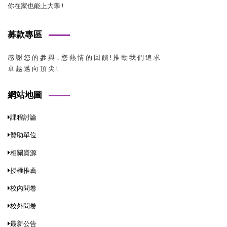
你在家也能上大學 !
募款專區
感 謝 您 的 參 與，您 熱 情 的 回 饋 ! 推 動 我 們 追 求
卓 越 邁 向 頂 尖 !
網站地圖
課程討論
贊助單位
相關資源
授權推薦
校內問卷
校外問卷
最新公告