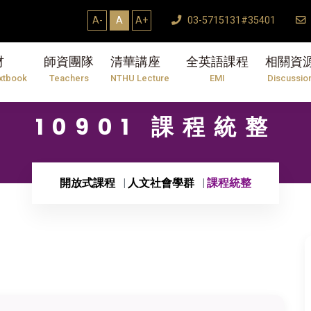
A-
A
A+
03-5715131#35401
材
師資團隊
清華講座
全英語課程
相關資
xtbook
Teachers
NTHU Lecture
EMI
Discussio
10901 課程統整
開放式課程
人文社會學群
課程統整