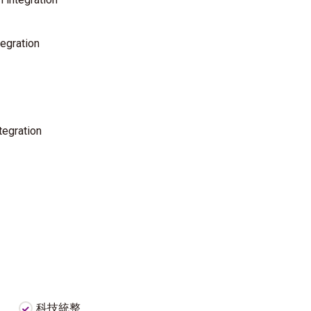
tegration
ntegration
科技統整