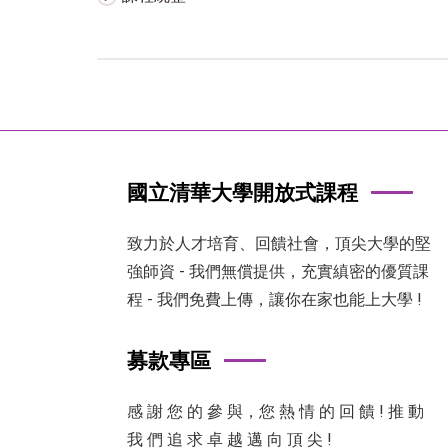
國立清華大學開放式課程
致力於人才培育、回饋社會，頂尖大學的堅
強師資 - 我們無償提供，充實縝密的優質課
程 - 我們免費上傳，讓你在家也能上大學 !
募款專區
感 謝 您 的 參 與，您 熱 情 的 回 饋 ! 推 動
我 們 追 求 卓 越 邁 向 頂 尖 !