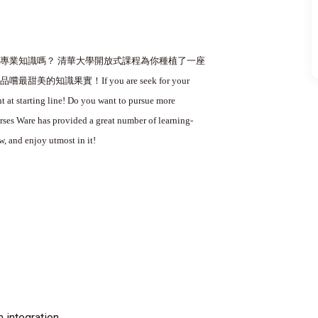
專業知識嗎？ 清華大學開放式課程為你種植了一座
品嚐最甜美的知識果實！
If you are seek for your
ht at starting line! Do you want to pursue more
es Ware has provided a great number of learning-
w, and enjoy utmost in it!
 integration