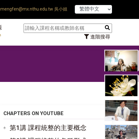
【7/31】114學年
mengfen@mx.nthu.edu.tw 吳小姐
源
n
進階搜尋
CHAPTERS ON YOUTUBE
第1講 課程統整的主要概念