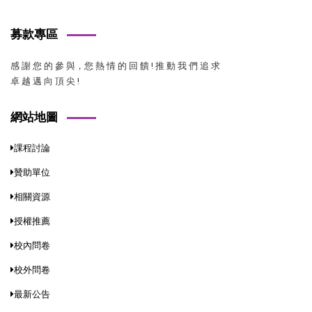
募款專區
感 謝 您 的 參 與，您 熱 情 的 回 饋 ! 推 動 我 們 追 求
卓 越 邁 向 頂 尖 !
網站地圖
課程討論
贊助單位
相關資源
授權推薦
校內問卷
校外問卷
最新公告