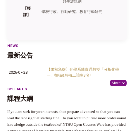
與生涯規劃
【授
學校行政、行動研究、教育行動研究
課】
NEWS
最新公告
【限額急徵】化學系陳貴通教授「分析化學
2026-07-28
一」拍攝&剪輯工讀生3名 !
More
SYLLABUS
課程大綱
If you are seek for your interests, then prepare advanced so that you can
lead the race right at starting line! Do you want to pursue more professional
knowledge outside the textbooks? NTHU Open Courses Ware has provided
a great number of learning-materials, now it’s time for you to explore! So,