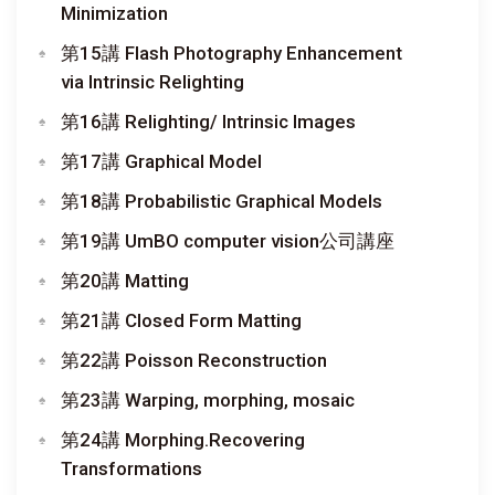
Minimization
第15講 Flash Photography Enhancement
via Intrinsic Relighting
第16講 Relighting/ Intrinsic Images
第17講 Graphical Model
第18講 Probabilistic Graphical Models
第19講 UmBO computer vision公司講座
第20講 Matting
第21講 Closed Form Matting
第22講 Poisson Reconstruction
第23講 Warping, morphing, mosaic
第24講 Morphing.Recovering
Transformations