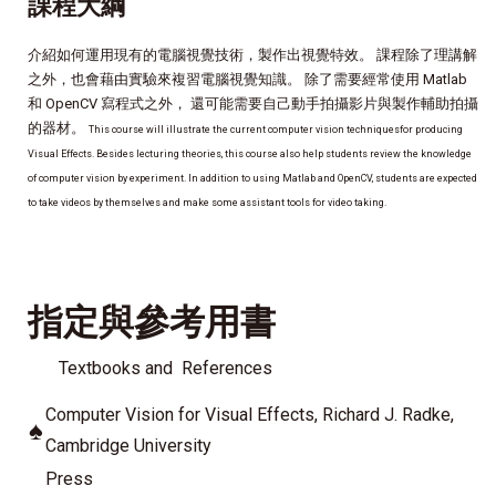
課程大綱
介紹如何運用現有的電腦視覺技術，製作出視覺特效。 課程除了理講解
之外，也會藉由實驗來複習電腦視覺知識。 除了需要經常使用 Matlab
和 OpenCV 寫程式之外， 還可能需要自己動手拍攝影片與製作輔助拍攝
的器材。
This course will illustrate the current computer vision techniquesfor producing
Visual Effects. Besides lecturing theories, this course also help students review the knowledge
of computer vision by experiment. In addition to using Matlab and OpenCV, students are expected
to take videos by themselves and make some assistant tools for video taking.
指定與參考用書
Textbooks and References
Computer Vision for Visual Effects, Richard J. Radke,
♠
Cambridge University
Press