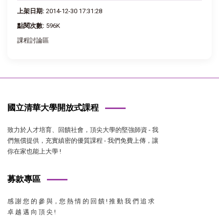
上架日期:
2014-12-30 17:31:28
點閱次數:
596K
課程討論區
國立清華大學開放式課程
致力於人才培育、回饋社會，頂尖大學的堅強師資 - 我
們無償提供，充實縝密的優質課程 - 我們免費上傳，讓
你在家也能上大學 !
募款專區
感 謝 您 的 參 與，您 熱 情 的 回 饋 ! 推 動 我 們 追 求
卓 越 邁 向 頂 尖 !