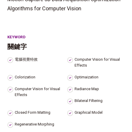
Algorithms for Computer Vision
KEYWORD
關鍵字
電腦視覺特效
Computer Vision for Visual
Effects
Colorization
Optimaization
Computer Vision for Visual
Radiance Map
Effects
Bilateral Filtering
Closed Form Matting
Graphical Model
Regenerative Morphing