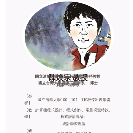
陳煥宗 教授
國立清華大學資訊工程學系 特聘教授
國立台灣大學資訊工程學系 博士
資訊工程學系
【榮
國立清華大學100、104、110校傑出教學獎
譽】
【教
計算機程式設計、程式創作、電腦視覺特效、
學】
程式設計導論、
統計學習理論
【
研