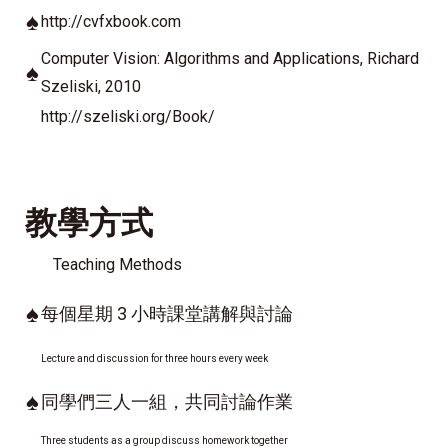
♠
http://cvfxbook.com
Computer Vision: Algorithms and Applications, Richard
♠
Szeliski, 2010
http://szeliski.org/Book/
教學方式
Teaching Methods
♠
每個星期 3 小時課堂講解與討論
Lecture and discussion for three hours every week
♠
同學們三人一組，共同討論作業
Three students as a group discuss homework together