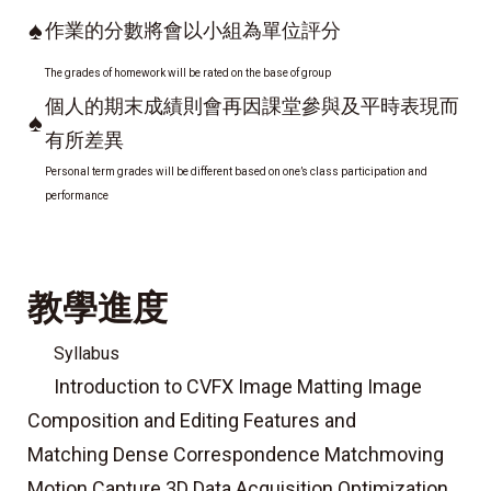
♠
作業的分數將會以小組為單位評分
The grades of homework will be rated on the base of group
個人的期末成績則會再因課堂參與及平時表現而
♠
有所差異
Personal term grades will be different based on one’s class participation and
performance
教學進度
Syllabus
Introduction to CVFX Image Matting Image
Composition and Editing Features and
Matching Dense Correspondence Matchmoving
Motion Capture 3D Data Acquisition Optimization