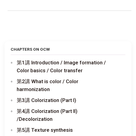
CHAPTERS ON OCW
第1講 Introduction / Image formation /
Color basics / Color transfer
第2講 What is color / Color
harmonization
第3講 Colorization (Part I)
第4講 Colorization (Part II)
/Decolorization
第5講 Texture synthesis