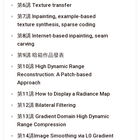
第6講 Texture transfer
第7講 Inpainting, example-based
texture synthesis, sparse coding
第8講 Internet-based inpainting, seam
carving
第9講 暗箱作品發表
第10講 High Dynamic Range
Reconstruction: A Patch-based
Approach
第11講 How to Display a Radiance Map
第12講 Bilateral Filtering
第13講 Gradient Domain High Dynamic
Range Compression
第14講Image Smoothing via L0 Gradient