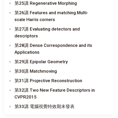
第25講 Regenerative Morphing
第26講 Features and matching.Multi-
scale Harris corners
第27講 Evaluating detectors and
descriptors
第28講 Dense Correspondence and its
Applications
第29講 Epipolar Geometry
第30講 Matchmoving
第31講 Projective Reconstruction
第32講 Two New Feature Descriptors in
CVPR2015
第33講 電腦視覺特效期末發表