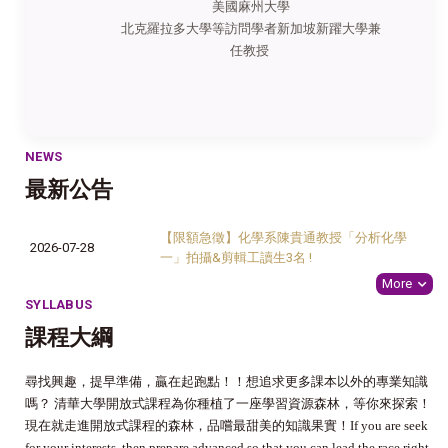
美國麻州大學
北克羅拉多大學等訪問學者新加坡新躍大學兼
任教授
NEWS
最新公告
【限額急徵】化學系陳貴通教授「分析化學
2026-07-28
一」拍攝&剪輯工讀生3名 !
More
SYLLABUS
課程大綱
尋找興趣，提早準備，贏在起跑點！！想追求更多課本以外的專業知識
嗎？ 清華大學開放式課程為你種植了一座學習資源森林，等你來探索！
現在就走進開放式課程的森林，品嚐最甜美的知識果實！
If you are seek
for your interests, then prepare advanced so that you can lead the race right