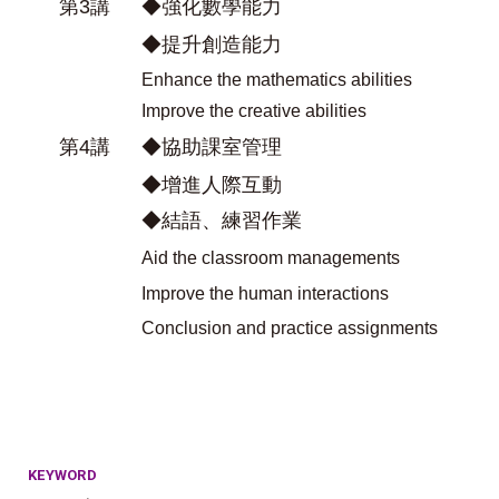
第3講
◆強化數學能力
◆提升創造能力
Enhance the mathematics abilities
Improve the creative abilities
第4講
◆協助課室管理
◆增進人際互動
◆結語、練習作業
Aid the classroom managements
I
mprove the human interactions
C
onclusion and practice assignments
KEYWORD