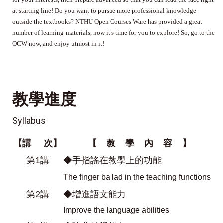
at starting line! Do you want to pursue more professional knowledge
outside the textbooks? NTHU Open Courses Ware has provided a great
number of learning-materials, now it’s time for you to explore! So, go to the
OCW now, and enjoy utmost in it!
教學進度
Syllabus
【
講 次
】
【
教 學 內 容 】
第1講
◆手指謠在教學上的功能
The finger ballad in the teaching functions
第2講
◆增進語文能力
Improve the language abilities