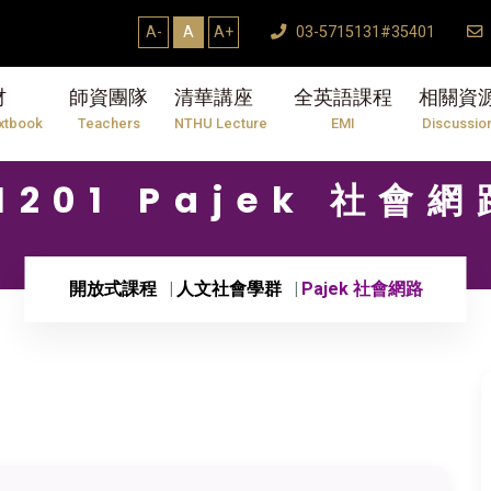
A-
A
A+
03-5715131#35401
材
師資團隊
清華講座
全英語課程
相關資
xtbook
Teachers
NTHU Lecture
EMI
Discussio
11201 Pajek 社會網
開放式課程
人文社會學群
Pajek 社會網路