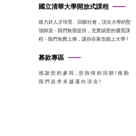
國立清華大學開放式課程
致力於人才培育、回饋社會，頂尖大學的堅
強師資 - 我們無償提供，充實縝密的優質課
程 - 我們免費上傳，讓你在家也能上大學 !
募款專區
感 謝 您 的 參 與，您 熱 情 的 回 饋 ! 推 動
我 們 追 求 卓 越 邁 向 頂 尖 !