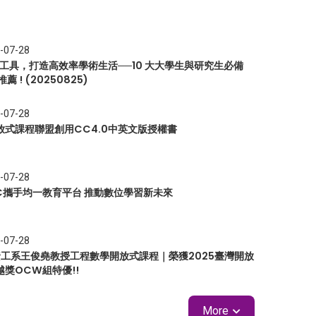
-07-28
I 工具，打造高效率學術生活──10 大大學生與研究生必備
推薦 ! (20250825)
-07-28
放式課程聯盟創用CC4.0中英文版授權書
-07-28
EC攜手均一教育平台 推動數位學習新未來
-07-28
 資工系王俊堯教授工程數學開放式課程｜榮獲2025臺灣開放
越獎OCW組特優!!
More