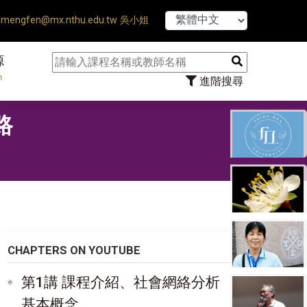
【7/31】114學年度第
mengfen@mx.nthu.edu.tw 吳小姐
源
n
進階搜尋
路
CHAPTERS ON YOUTUBE
第1講 課程介紹、社會網絡分析
基本概念