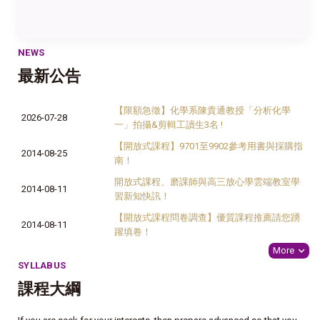
NEWS
最新公告
【限額急徵】化學系陳貴通教授「分析化學
2026-07-28
一」拍攝&剪輯工讀生3名 !
【開放式課程】9701至9902參考用書與採購指
2014-08-25
南！
開放式課程、磨課師與高三放心學雲端教室學
2014-08-11
習新知快訊！
【開放式課程問卷調查】優質課程推薦請您踴
2014-08-11
躍填卷！
More
SYLLABUS
課程大綱