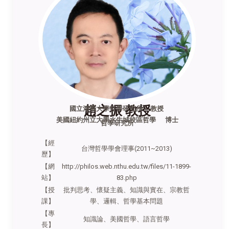
趙之振 教授
國立清華大學哲學研究所 教授
美國紐約州立大學水牛城校區哲學 博士
哲學研究所
【經
台灣哲學學會理事(2011~2013)
歷】
【網
http://philos.web.nthu.edu.tw/files/11-1899-
站】
83.php
【授
批判思考、懷疑主義、知識與實在、宗教哲
課】
學、邏輯、哲學基本問題
【專
知識論、美國哲學、語言哲學
長】