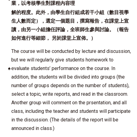
業，以考核學生對課程內容理
解的程度。
此外，由學生自行組成若干小組（數目視學
生人數而定），選定一個題目，撰寫報告，在課堂上宣
讀，由另一小組擔任評論，全班師生參與討論。（報告
如何進行等細節， 另於課堂上宣佈。）
The course will be conducted by lecture and discussion,
but we will regularly give students homework to
♠
evaluate students’ performance on the course. In
addition, the students will be divided into groups (the
number of groups depends on the number of students),
select a topic, write reports, and read in the classroom.
Another group will comment on the prsentation, and all
class, including the teacher and students will participate
in the discussion. (The details of the report will be
announced in class.)