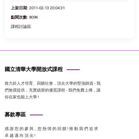
上架日期:
2011-02-13 20:04:31
點閱次數:
809K
課程討論區
國立清華大學開放式課程
致力於人才培育、回饋社會，頂尖大學的堅強師資 - 我
們無償提供，充實縝密的優質課程 - 我們免費上傳，讓
你在家也能上大學 !
募款專區
感 謝 您 的 參 與，您 熱 情 的 回 饋 ! 推 動 我 們 追 求
卓 越 邁 向 頂 尖 !