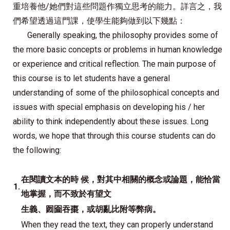
重培養他/她們對這些問題作獨立思考的能力。詳言之，我
們希望透過這門課，使學生能夠做到以下幾點：
Generally speaking, the philosophy provides some of
the more basic concepts or problems in human knowledge
or experience and critical reflection. The main purpose of
this course is to let students have a general
understanding of some of the philosophical concepts and
issues with special emphasis on developing his / her
ability to think independently about these issues. Long
words, we hope that through this course students can do
the following:
在閱讀文本的時 候，對其中相關的概念或論題，能恰當
1.
地掌握，而不致於有望文
生義、囫圇吞棗，或胡亂比附等弊病。
When they read the text, they can properly understand