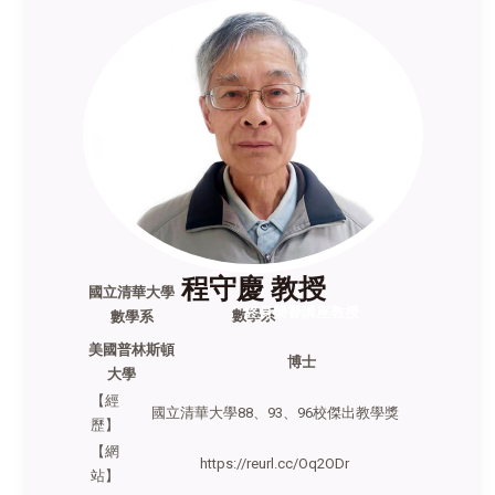
程守慶 教授
國立清華大學
終身榮譽講座教授
數學系
數學系
美國普林斯頓
博士
大學
【經
國立清華大學88、93、96校傑出教學獎
歷】
【網
https://reurl.cc/Oq2ODr
站】