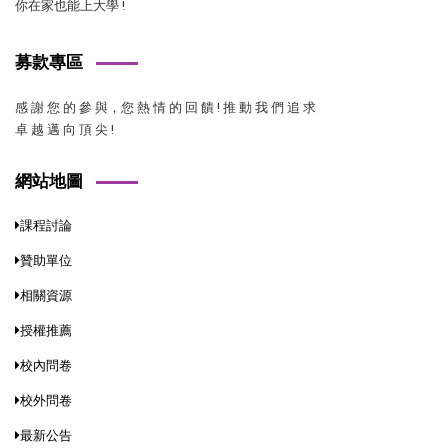
你在家也能上大學 !
募款專區
感 謝 您 的 參 與，您 熱 情 的 回 饋 ! 推 動 我 們 追 求
卓 越 邁 向 頂 尖 !
網站地圖
課程討論
贊助單位
相關資源
授權推薦
校內問卷
校外問卷
最新公告