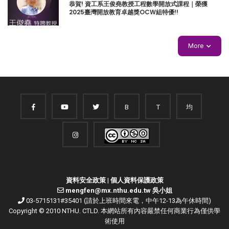
恭賀! 資工系王俊堯教授工程數學開放式課程｜榮獲
2025臺灣開放教育卓越獎OCW組特優!!
More
B
T
均
資料安全政策
|
個人資料保護政策
mengfen@mx.nthu.edu.tw 吳小姐
03-5715131#35401 (請於上班時間來電，中午12-13為午休時間)
Copyright © 2010 NTHU. CTLD. 本網站所有內容嚴禁任何商業行為僅供學
術使用