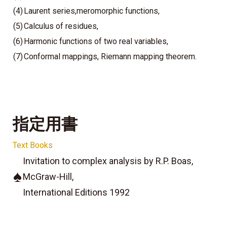
(4)
Laurent series,meromorphic functions,
(5)
Calculus of residues,
(6)
Harmonic functions of two real variables,
(7)
Conformal mappings, Riemann mapping theorem.
指定用書
Text Books
Invitation to complex analysis by R.P. Boas,
♠
McGraw-Hill,
International Editions 1992