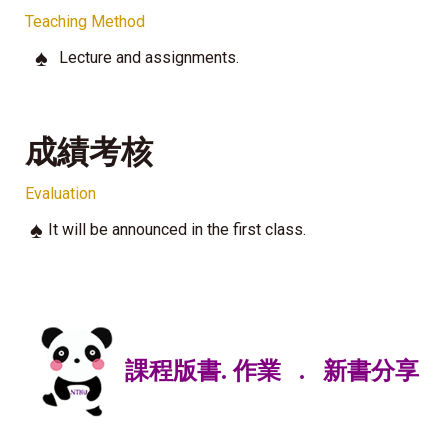
Teaching Method
♠
Lecture and assignments.
成績考核
Evaluation
♠
It will be announced in the first class.
課程
版書
.
作業
.
新書分享