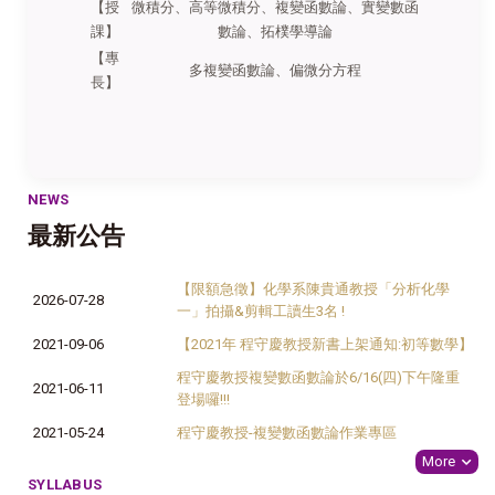
【授
微積分、高等微積分、複變函數論、實變數函
課】
數論、拓樸學導論
【專
多複變函數論、偏微分方程
長】
NEWS
最新公告
【限額急徵】化學系陳貴通教授「分析化學
2026-07-28
一」拍攝&剪輯工讀生3名 !
2021-09-06
【2021年 程守慶教授新書上架通知:初等數學】
程守慶教授複變數函數論於6/16(四)下午隆重
2021-06-11
登場囉!!!
2021-05-24
程守慶教授-複變數函數論作業專區
More
SYLLABUS