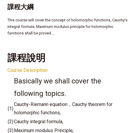
課程大綱
This course will cover the concept of holomorphic functions, Cauchy's
integral formula. Maximum modulus principle for holomorphic
functions shall be proved....
課程說明
Course Description
Basically we shall cover the
following topics.
Cauchy-Riemann equation，Cauchy theorem for
(1)
holomorphic functions,
(2)
Cauchy integral formula,
(3)
Maximum modulus Principle,