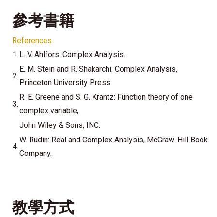
參考書籍
References
1
.
L. V. Ahlfors: Complex Analysis,
E. M. Stein and R. Shakarchi: Complex Analysis,
2
.
Princeton University Press.
R. E. Greene and S. G. Krantz: Function theory of one
3.
complex variable,
John Wiley & Sons, INC.
W. Rudin: Real and Complex Analysis, McGraw-Hill Book
4.
Company.
教學方式