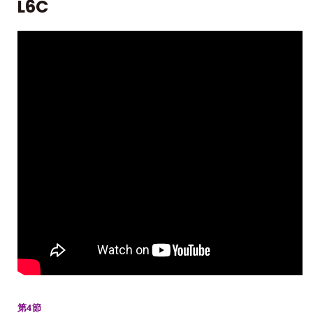
L6C
第4節