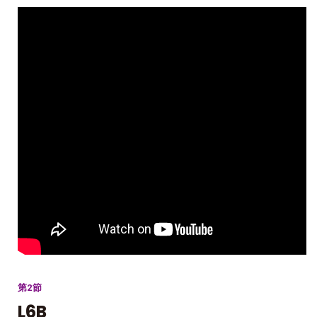
第2節
L6B