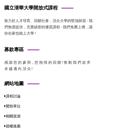
國立清華大學開放式課程
致力於人才培育、回饋社會，頂尖大學的堅強師資 - 我
們無償提供，充實縝密的優質課程 - 我們免費上傳，讓
你在家也能上大學 !
募款專區
感 謝 您 的 參 與，您 熱 情 的 回 饋 ! 推 動 我 們 追 求
卓 越 邁 向 頂 尖 !
網站地圖
課程討論
贊助單位
相關資源
授權推薦