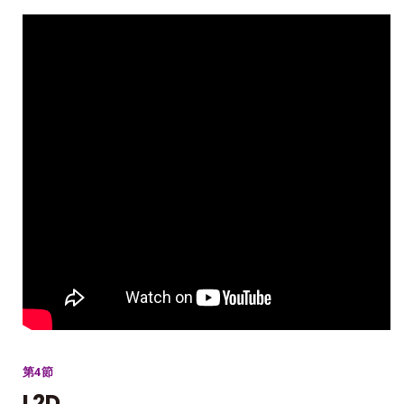
第4節
L2D