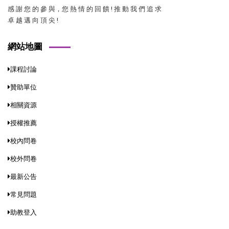
感 謝 您 的 參 與，您 熱 情 的 回 饋 ! 推 動 我 們 追 求
卓 越 邁 向 頂 尖 !
網站地圖
課程討論
贊助單位
相關資源
授權推薦
校內問卷
校外問卷
最新公告
常見問題
助教登入