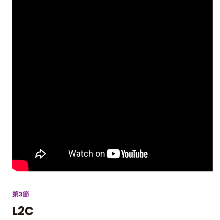
第3節
L2C