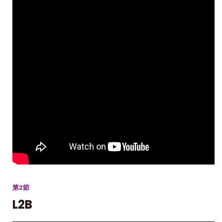
第2節
L2B