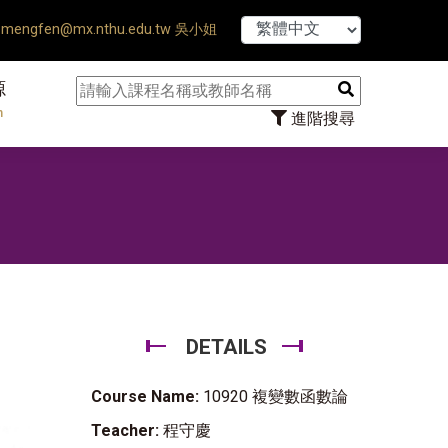
【7/31】114
mengfen@mx.nthu.edu.tw 吳小姐
源
n
進階搜尋
DETAILS
Course Name:
10920 複變數函數論
Teacher:
程守慶