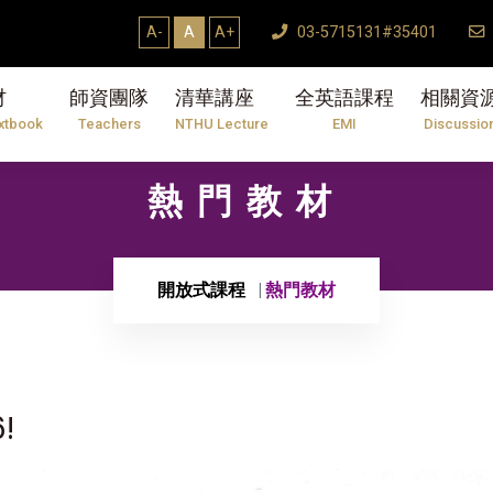
A-
A
A+
03-5715131#35401
材
師資團隊
清華講座
全英語課程
相關資
xtbook
Teachers
NTHU Lecture
EMI
Discussio
熱門教材
開放式課程
熱門教材
!