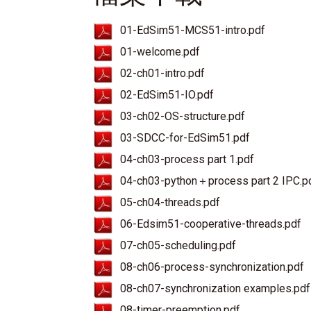
01-EdSim51-MCS51-intro.pdf
01-welcome.pdf
02-ch01-intro.pdf
02-EdSim51-IO.pdf
03-ch02-OS-structure.pdf
03-SDCC-for-EdSim51.pdf
04-ch03-process part 1.pdf
04-ch03-python＋process part 2 IPC.p
05-ch04-threads.pdf
06-Edsim51-cooperative-threads.pdf
07-ch05-scheduling.pdf
08-ch06-process-synchronization.pdf
08-ch07-synchronization examples.pdf
08-timer-preemption.pdf