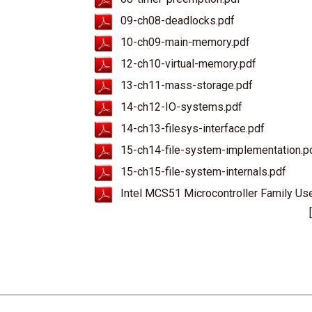
09-ch08-deadlocks.pdf
10-ch09-main-memory.pdf
12-ch10-virtual-memory.pdf
13-ch11-mass-storage.pdf
14-ch12-IO-systems.pdf
14-ch13-filesys-interface.pdf
15-ch14-file-system-implementation.p
15-ch15-file-system-internals.pdf
Intel MCS51 Microcontroller Family Use