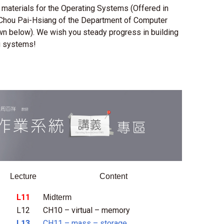
 materials for the Operating Systems (Offered in
. Chou Pai-Hsiang of the Department of Computer
wn below). We wish you steady progress in building
ng systems!
Lecture
Content
L11
Midterm
L12
CH10 – virtual – memory
L13
CH11 – mass – storage