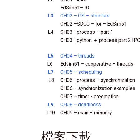
EdSim51– IO
L3
CH02 – OS – structure
CH02 –SDCC – for – EdSim51
L4
CH03– process – part 1
CH03– python ＋ process part 2 IP
L5
CH04 – threads
L6
Edsim51 – cooperative – threads
L7
CH05 – scheduling
L8
CH06– process – synchronization
CH06 – synchronization examples
CH07 – timer - preemption
L9
CH08 – deadlocks
L10
CH09 – main – memory
檔案下載