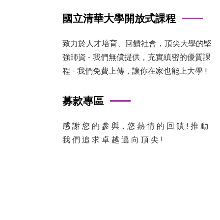
國立清華大學開放式課程
致力於人才培育、回饋社會，頂尖大學的堅
強師資 - 我們無償提供，充實縝密的優質課
程 - 我們免費上傳，讓你在家也能上大學 !
募款專區
感 謝 您 的 參 與，您 熱 情 的 回 饋 ! 推 動
我 們 追 求 卓 越 邁 向 頂 尖 !