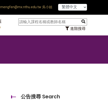
【7/31】11
mengfen@mx.nthu.edu.tw 吳小姐
源
n
進階搜尋
公告搜尋 Search