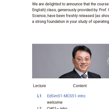
We are delighted to announce that the course
English) class, generously provided by Prof
Science, have been freshly released (as sho
a strong foundation in your study of operati
Lecture
Content
L1
EdSim51-MCS51-intro
welcome
L2
CH01– intro