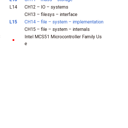
L14
CH12 – IO – systems
CH13 – filesys – interface
L15
CH14 – file – system – implementation
CH15 – file – system – internals
C
Intel MCS51 Microcontroller Family Us
￭
e