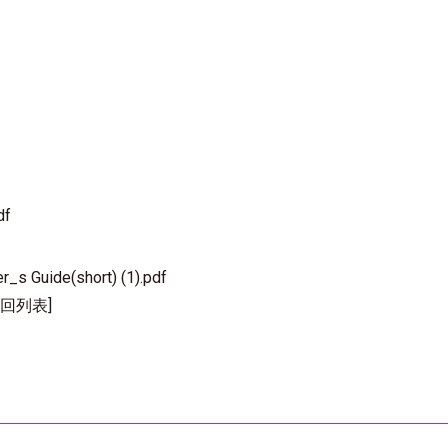
df
r_s Guide(short) (1).pdf
[回列表]