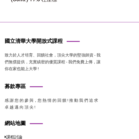
國立清華大學開放式課程
致力於人才培育、回饋社會，頂尖大學的堅強師資 - 我
們無償提供，充實縝密的優質課程 - 我們免費上傳，讓
你在家也能上大學 !
募款專區
感 謝 您 的 參 與，您 熱 情 的 回 饋 ! 推 動 我 們 追 求
卓 越 邁 向 頂 尖 !
網站地圖
課程討論