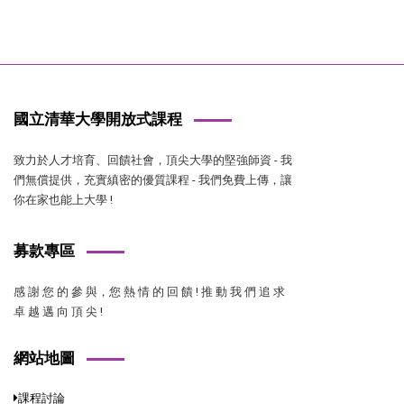
國立清華大學開放式課程
致力於人才培育、回饋社會，頂尖大學的堅強師資 - 我
們無償提供，充實縝密的優質課程 - 我們免費上傳，讓
你在家也能上大學 !
募款專區
感 謝 您 的 參 與，您 熱 情 的 回 饋 ! 推 動 我 們 追 求
卓 越 邁 向 頂 尖 !
網站地圖
課程討論