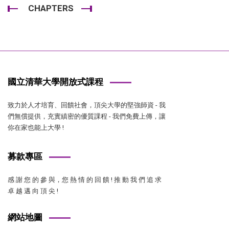
CHAPTERS
國立清華大學開放式課程
致力於人才培育、回饋社會，頂尖大學的堅強師資 - 我
們無償提供，充實縝密的優質課程 - 我們免費上傳，讓
你在家也能上大學 !
募款專區
感 謝 您 的 參 與，您 熱 情 的 回 饋 ! 推 動 我 們 追 求
卓 越 邁 向 頂 尖 !
網站地圖