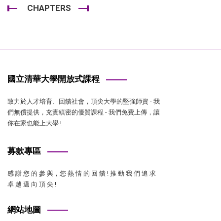
CHAPTERS
國立清華大學開放式課程
致力於人才培育、回饋社會，頂尖大學的堅強師資 - 我
們無償提供，充實縝密的優質課程 - 我們免費上傳，讓
你在家也能上大學 !
募款專區
感 謝 您 的 參 與，您 熱 情 的 回 饋 ! 推 動 我 們 追 求
卓 越 邁 向 頂 尖 !
網站地圖