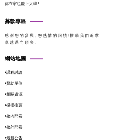
你在家也能上大學 !
募款專區
感 謝 您 的 參 與，您 熱 情 的 回 饋 ! 推 動 我 們 追 求
卓 越 邁 向 頂 尖 !
網站地圖
課程討論
贊助單位
相關資源
授權推薦
校內問卷
校外問卷
最新公告