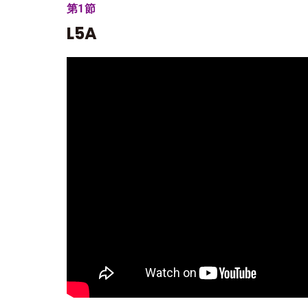
第1節
L5A