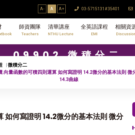
A-
A
A+
03-5715131#35401
材
師資團隊
清華講座
全英語課程
相關資
xtbook
Teachers
NTHU Lecture
EMI
Discussio
09902 微積分二
程
微積分二
 續.向量函數的可積四則運算 如何寫證明 14.2微分的基本法則 
14.3曲線
 如何寫證明 14.2微分的基本法則 微分