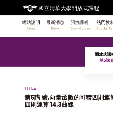
國立清華大學開放式課程
網站說明
最新消息
開放課程
熱門教
About
News
Open Course
Popular Te
開放式課
第5講
TITLE
第5講 續.向量函數的可積四則運算
四則運算 14.3曲線