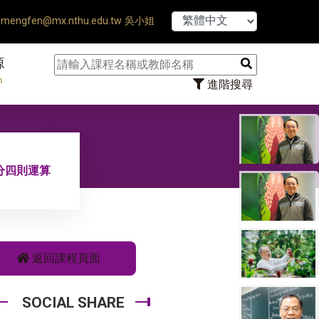
【7/31】114
mengfen@mx.nthu.edu.tw 吳小姐
源
n
進階搜尋
微分四則運算
返回課程頁面
SOCIAL SHARE