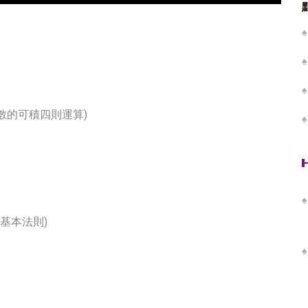
 (續.向量函數的可積四則運算)
的微分基本法則)