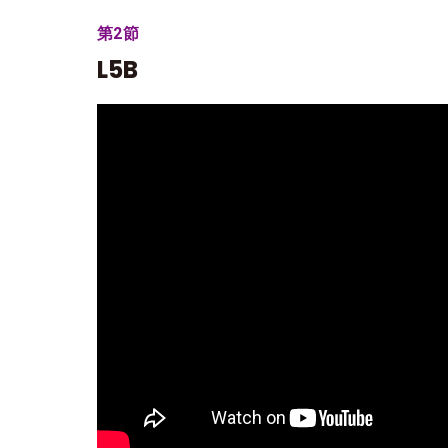
第2節
L5B