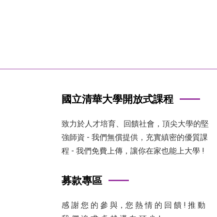
國立清華大學開放式課程
致力於人才培育、回饋社會，頂尖大學的堅
強師資 - 我們無償提供，充實縝密的優質課
程 - 我們免費上傳，讓你在家也能上大學 !
募款專區
感 謝 您 的 參 與，您 熱 情 的 回 饋 ! 推 動