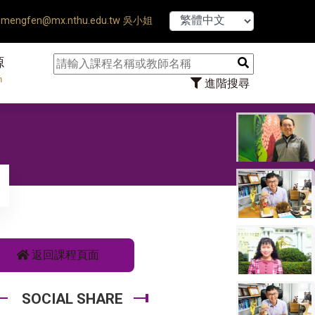
【7/31】114
mengfen@mx.nthu.edu.tw 吳小姐
源
n
進階搜尋
返回課程頁面
SOCIAL SHARE