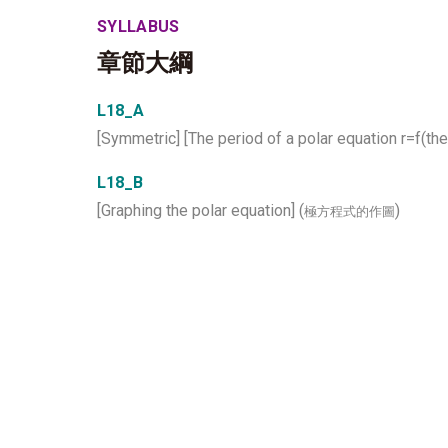
SYLLABUS
章節大綱
L18_A
[Symmetric] [The period of a polar equation r=f(thet
L18_B
[Graphing the polar equation] (
)
極方程式的作圖