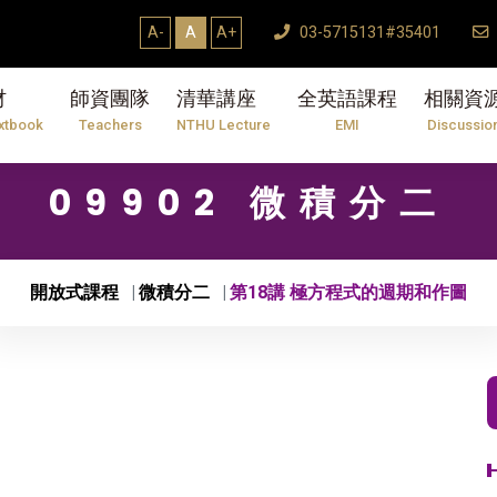
A-
A
A+
03-5715131#35401
材
師資團隊
清華講座
全英語課程
相關資
xtbook
Teachers
NTHU Lecture
EMI
Discussio
09902 微積分二
開放式課程
微積分二
第18講 極方程式的週期和作圖