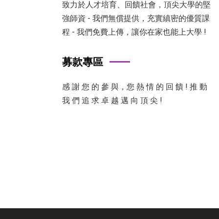
致力於人才培育、回饋社會，頂尖大學的堅
強師資 - 我們無償提供，充實縝密的優質課
程 - 我們免費上傳，讓你在家也能上大學 !
募款專區
感 謝 您 的 參 與，您 熱 情 的 回 饋 ! 推 動
我 們 追 求 卓 越 邁 向 頂 尖 !