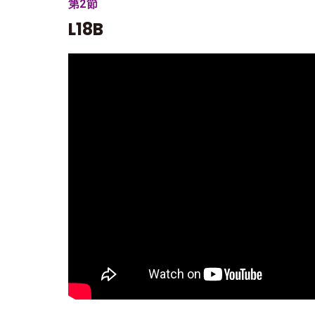
第2節
L18B