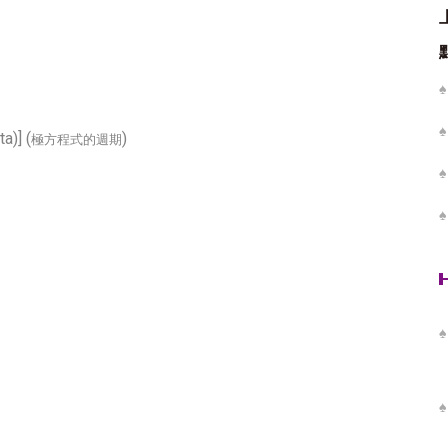
a)] (
)
極方程式的週期