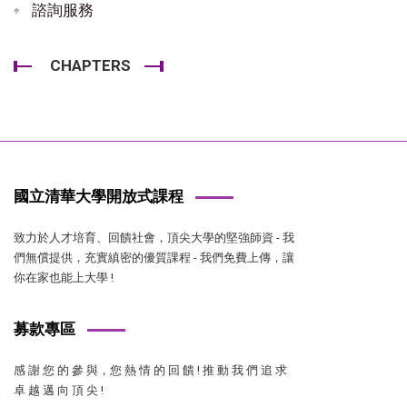
諮詢服務
CHAPTERS
國立清華大學開放式課程
致力於人才培育、回饋社會，頂尖大學的堅強師資 - 我
們無償提供，充實縝密的優質課程 - 我們免費上傳，讓
你在家也能上大學 !
募款專區
感 謝 您 的 參 與，您 熱 情 的 回 饋 ! 推 動 我 們 追 求
卓 越 邁 向 頂 尖 !