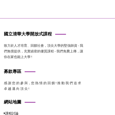
國立清華大學開放式課程
致力於人才培育、回饋社會，頂尖大學的堅強師資 - 我
們無償提供，充實縝密的優質課程 - 我們免費上傳，讓
你在家也能上大學 !
募款專區
感 謝 您 的 參 與，您 熱 情 的 回 饋 ! 推 動 我 們 追 求
卓 越 邁 向 頂 尖 !
網站地圖
課程討論