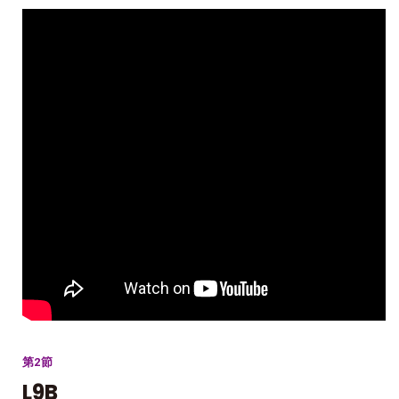
第2節
L9B