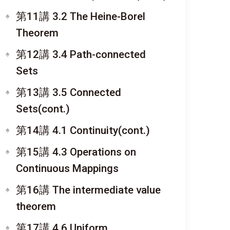
第11講 3.2 The Heine-Borel
Theorem
第12講 3.4 Path-connected
Sets
第13講 3.5 Connected
Sets(cont.)
第14講 4.1 Continuity(cont.)
第15講 4.3 Operations on
Continuous Mappings
第16講 The intermediate value
theorem
第17講 4.6 Uniform