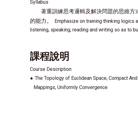
Syllabus
著重訓練思考邏輯及解決問題的思維方
的能力。
Emphasize on training thinking logics a
listening, speaking, reading and writing so as to bui
課程說明
Course Description
♠
The Topology of Euclidean Space, Compact And 
Mappings, Uniformly Convergence.