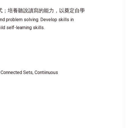
式；培養聽說讀寫的能力，以奠定自學
nd problem solving. Develop skills in
ld self-learning skills.
Connected Sets, Contiinuous