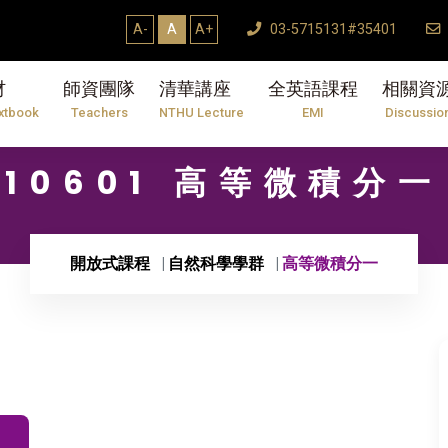
A-
A
A+
03-5715131#35401
材
師資團隊
清華講座
全英語課程
相關資
xtbook
Teachers
NTHU Lecture
EMI
Discussio
10601 高等微積分一
開放式課程
自然科學學群
高等微積分一