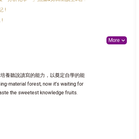
 !
!
More
；培養聽說讀寫的能力，以奠定自學的能
material forest, now it’s waiting for
taste the sweetest knowledge fruits.