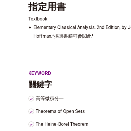
指定用書
Textbook
♠
Elementary Classical Analysis, 2nd Edition, by 
Hoffman.
*採購書籍可參閱此*
KEYWORD
關鍵字
高等微積分一
Theorems of Open Sets
The Heine-Borel Theorem