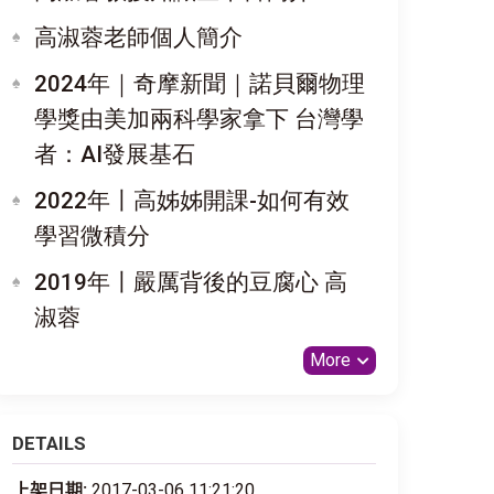
高淑蓉老師個人簡介
2024年｜奇摩新聞｜諾貝爾物理
學獎由美加兩科學家拿下 台灣學
者：AI發展基石
2022年〡高姊姊開課-如何有效
學習微積分
2019年〡嚴厲背後的豆腐心 高
淑蓉
More
DETAILS
上架日期:
2017-03-06 11:21:20