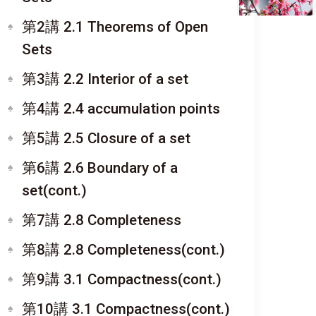
第2講 2.1 Theorems of Open
Sets
第3講 2.2 Interior of a set
第4講 2.4 accumulation points
第5講 2.5 Closure of a set
第6講 2.6 Boundary of a
set(cont.)
第7講 2.8 Completeness
第8講 2.8 Completeness(cont.)
第9講 3.1 Compactness(cont.)
第10講 3.1 Compactness(cont.)