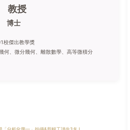
 教授
 博士
01校傑出教學獎
幾何、微分幾何、離散數學、高等微積分
「分析化學一」拍攝&剪輯工讀生3名 !