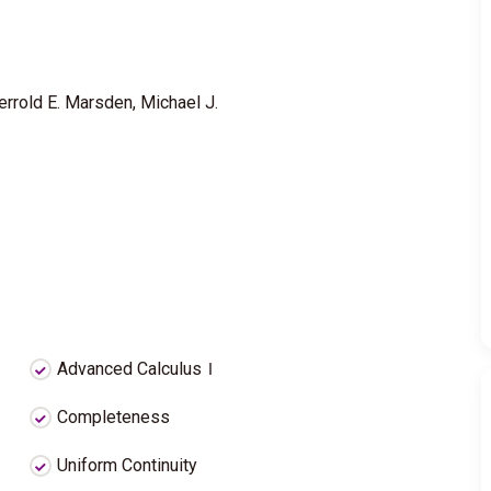
Jerrold E. Marsden, Michael J.
Advanced CalculusＩ
Completeness
Uniform Continuity