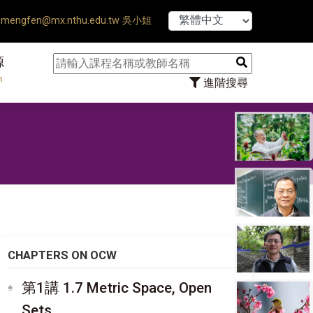
【7/31】114
mengfen@mx.nthu.edu.tw 吳小姐
源
n
進階搜尋
CHAPTERS ON OCW
第1講 1.7 Metric Space, Open
Sets